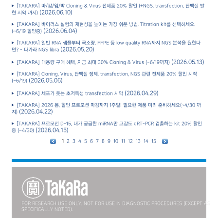
[TAKARA] 마/감/임/박 Cloning & Virus 전제품 20% 할인 (+NGS, transfection, 단백질 발
(2026.06.10)
현 시약 까지)
[TAKARA] 바이러스 실험의 재현성을 높이는 가장 쉬운 방법, Titration kit를 선택하세요.
(2026.06.04)
(~6/19 할인중)
[TAKARA] 일반 RNA 샘플부터 극소량, FFPE 등 low quality RNA까지 NGS 분석을 원한다
(2026.05.20)
면? - 다카라 NGS libra
(2026.05.13)
[TAKARA] 대용량 구매 혜택, 지금 최대 30% Cloning & Virus (~6/19까지)
[TAKARA] Cloning, Virus, 단백질 정제, transfection, NGS 관련 전제품 20% 할인 시작
(2026.05.06)
(~6/19)
(2026.04.29)
[TAKARA] 세포가 웃는 초저독성 transfection 시약
[TAKARA] 2026 봄, 할인 프로모션 마감까지 1주일! 필요한 제품 미리 준비하세요(~4/30 까
(2026.04.22)
지)
[TAKARA] 프로모션 D-15, 내가 궁금한 miRNA만 고감도 qRT-PCR 검출하는 kit 20% 할인
(2026.04.15)
중 (~4/30)
1
2
3
4
5
6
7
8
9
10
11
12
13
14
15
FOR RESEARCH USE ONLY. NOT FOR USE IN DIAGNOSTIC PROCEDURES (EXCEPT AS
SPECIFICALLY NOTED).