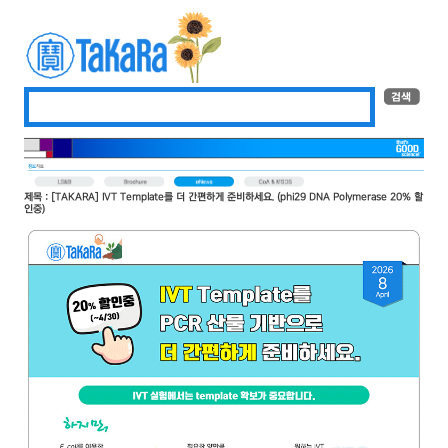
제목 : [TAKARA] IVT Template를 더 간편하게 준비하세요. (phi29 DNA Polymerase 20% 할
인중)