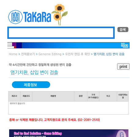
Home
>
전제품보기
>
Genome Editing
>
유전자 편집 후 확인
> 염기치환, 삽입 변이 검출
약 4시간만에 간단하고 정밀하게 생성된 변이 검출
염기치환, 삽입 변이 검출
가격
사용자매뉴
제조사
제품코드
제품명
용량
비고
(부가세별도)
얼
데이터가 없습니다
종매 or 삭제된 제품입니다. 고객지원으로 문의 주세요. (02-2081-2510)