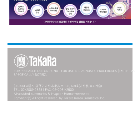
FOR RESEARCH USE ONLY. NOT FOR USE IN DIAGNOSTIC PROCEDURES (EXCEPT AS
SPECIFICALLY NOTED).
(08506) 서울시 금천구 가산디지털2로 108, 601호(가산동, 뉴티캐슬)
TEL. 02-2081-2525 | FAX. 02-2081-2500
AI-assisted summaries & images · Human-reviewed
Copyright(c) All right reserved. by Takara Korea Biomedical Inc.