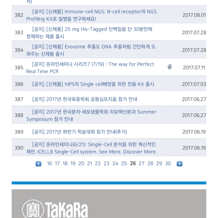
차)
[공지] [신제품] Immune-cell NGS: B-cell receptor의 NGS
382
2017.08.01
Profiling Kit로 질병을 연구하세요!
[공지] [신제품] 25 mg His-Tagged 단백질을 단 30분만에
383
2017.07.28
정제하는 제품 출시
[공지] [신제품] Exosome 추출도 DNA 추출처럼 간단하게 도
384
2017.07.28
와주는 신제품 출시
[공지] 온라인세미나 시리즈7 (7/19) : The way for Perfect
385
2017.07.11
Real Time PCR
386
[공지] [신제품] hiPS의 Single cell배양을 위한 전용 Kit 출시
2017.07.03
387
[공지] 2017년 한국육종학회 공동심포지움 참가 안내
2017.06.27
[공지] 2017년 한국분자∙세포생물학회 리보핵산분과 Summer
388
2017.06.27
Symposium 참가 안내
389
[공지] 2017년 하반기 학술대회 참가 안내(추가)
2017.06.19
[공지] 온라인세미나(6/21): Single-Cell 분석을 위한 혁신적인
390
2017.06.19
제안. ICELL8 Single-Cell system. See More. Discover More.
16
17
18
19
20
21
22
23
24
25
26
27
28
29
30