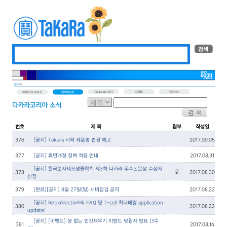
번호
제 목
첨부
작성일
376
[공지] Takara 시약 제품명 변경 예고
2017.09.05
377
[공지] 휴면계정 정책 적용 안내
2017.08.31
[공지] 한국분자세포생물학회 제3회 다카라 우수논문상 수상자
378
2017.08.30
선정
379
[완료][공지] 8월 27일(일) 서버점검 공지
2017.08.22
[공지] RetroNectin®의 FAQ 및 T-cell 확대배양 application
380
2017.08.22
update!
[공지] [이벤트] 꽝 없는 빈칸채우기 이벤트 당첨자 발표 (3주
381
2017.08.14