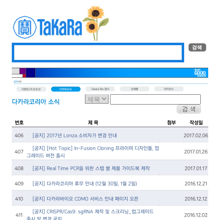
번호
제 목
첨부
작성일
406
[공지] 2017년 Lonza 소비자가 변경 안내
2017.02.06
[공지] [Hot Topic] In-Fusion Cloning 프라이머 디자인툴, 업
407
2017.01.26
그레이드 버전 출시
408
[공지] Real Time PCR을 위한 스텝 별 제품 가이드북 제작
2017.01.17
409
[공지] 다카라코리아 휴무 안내 (12월 30일, 1월 2일)
2016.12.21
410
[공지] 다카라바이오 CDMO 서비스 안내 페이지 오픈
2016.12.12
[공지] CRISPR/Cas9: sgRNA 제작 및 스크리닝_업그레이드
411
2016.12.02
출시 및 변경 공지