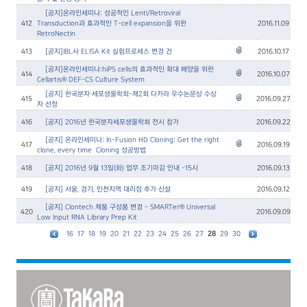
[공지]온라인세미나: 성공적인 Lenti/Retroviral
412
Transduction과 효과적인 T-cell expansion을 위한
2016.11.09
RetroNectin
413
[공지]IBL사 ELISA Kit 실험프로세스 변경 건
2016.10.17
[공지]온라인세미나:hiPS cells의 효과적인 확대 배양을 위한
414
2016.10.07
Cellartis® DEF-CS Culture System
[공지] 한국분자·세포생물학회-제2회 다카라 우수논문상 수상
415
2016.09.27
자 선정
416
[공지] 2016년 한국분자세포생물학회 전시 참가
2016.09.22
[공지] 온라인세미나: In-Fusion HD Cloning: Get the right
417
2016.09.19
clone, every time – Cloning 성공방법
418
[공지] 2016년 9월 13일(화) 업무 조기마감 안내 -15시
2016.09.13
419
[공지] 서울, 경기, 인천지역 대리점 추가 신설
2016.09.12
[공지] Clontech 제품 구성품 변경 - SMARTer® Universal
420
2016.09.09
Low Input RNA Library Prep Kit
16
17
18
19
20
21
22
23
24
25
26
27
28
29
30