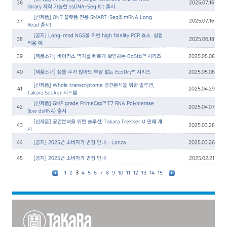
36
2025.07.16
library 제작 가능한 ssDNA-Seq Kit 출시
[신제품] ONT 플랫폼 전용 SMART-Seq® mRNA Long
37
2025.07.16
Read 출시!
[공지] Long-read NGS를 위한 high fidelity PCR 효소 – 실험
38
2025.06.18
적용 예
39
[제품소개] 바이러스 역가를 빠르게 확인하는 GoStix™ 시리즈
2025.05.08
40
[제품소개] 샘플 수가 많아도 부담 없는 EcoDry™ 시리즈
2025.05.08
[신제품] Whole transcriptome 공간분석을 위한 솔루션,
41
2025.04.29
Takara Seeker 시스템
[신제품] GMP grade PrimeCap™ T7 RNA Polymerase
42
2025.04.07
(low dsRNA) 출시
[신제품] 공간분석을 위한 솔루션, Takara Trekker U 판매 개
43
2025.03.28
시
44
[공지] 2025년 소비자가 변경 안내 - Lonza
2025.03.26
45
[공지] 2025년 소비자가 변경 안내
2025.02.21
1
2
3
4
5
6
7
8
9
10
11
12
13
14
15