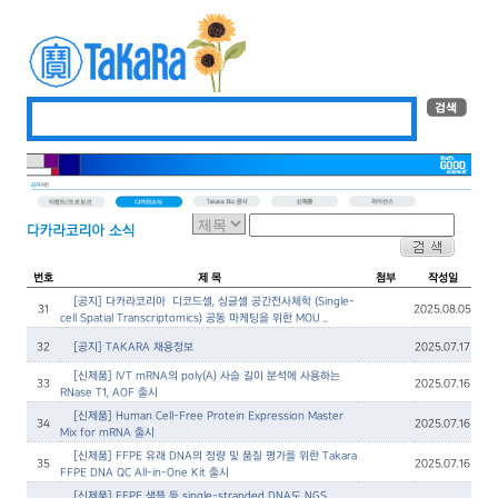
번호
제 목
첨부
작성일
[공지] 다카라코리아 – 디코드셀, 싱글셀 공간전사체학 (Single-
31
2025.08.05
cell Spatial Transcriptomics) 공동 마케팅을 위한 MOU ..
32
[공지] TAKARA 채용정보
2025.07.17
[신제품] IVT mRNA의 poly(A) 사슬 길이 분석에 사용하는
33
2025.07.16
RNase T1, AOF 출시
[신제품] Human Cell-Free Protein Expression Master
34
2025.07.16
Mix for mRNA 출시
[신제품] FFPE 유래 DNA의 정량 및 품질 평가를 위한 Takara
35
2025.07.16
FFPE DNA QC All-in-One Kit 출시
[신제품] FFPE 샘플 등 single-stranded DNA도 NGS