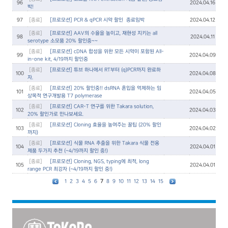
96
2024.04.16
박!
97
[종료]
[프로모션] PCR & qPCR 시약 할인 – 종료임박
2024.04.12
[종료]
[프로모션] AAV의 수율을 높이고, 재현성 지키는 all
98
2024.04.11
serotype 소모품 20% 할인중~~
[종료]
[프로모션] cDNA 합성을 위한 모든 시약이 포함된 All-
99
2024.04.09
in-one kit, 4/19까지 할인중
[종료]
[프로모션] 튜브 하나에서 RT부터 (q)PCR까지 완료하
100
2024.04.08
자.
[종료]
[프로모션] 20% 할인중!! dsRNA 혼입을 억제하는 임
101
2024.04.05
상목적 연구개발용 T7 polymerase
[종료]
[프로모션] CAR-T 연구를 위한 Takara solution,
102
2024.04.03
20% 할인가로 만나보세요.
[종료]
[프로모션] Cloning 효율을 높여주는 꿀팁 (20% 할인
103
2024.04.02
까지)
[종료]
[프로모션] 식물 RNA 추출을 위한 Takara 식물 전용
104
2024.04.01
제품 두가지 추천 (~4/19까지 할인 중!)
[종료]
[프로모션] Cloning, NGS, typing에 최적, long
105
2024.04.01
range PCR 최강자 (~4/19까지 할인 중!)
1
2
3
4
5
6
7
8
9
10
11
12
13
14
15