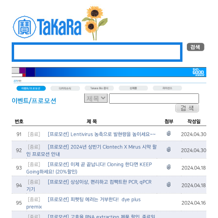
번호
제 목
첨부
작성일
91
[종료]
[프로모션] Lentivirus 농축으로 발현량을 높이세요~~
2024.04.30
[종료]
[프로모션] 2024년 상반기 Clontech X Mirus 시약 할
92
2024.04.30
인 프로모션 안내
[종료]
[프로모션] 이제 곧 끝납니다! Cloning 한다면 KEEP
93
2024.04.18
Going하세요! (20%할인)
[종료]
[프로모션] 상상이상, 편리하고 컴팩트한 PCR, qPCR
94
2024.04.18
기기
[종료]
[프로모션] 피펫팅 에러는 거부한다! – dye plus
95
2024.04.16
premix
[종료]
[프로모션] 고효율 RNA extraction 제품 할인, 종료임