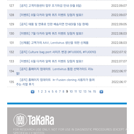
127
[공지] 고객지원센터 업무 조기마감 안내 (9월 8일)
2022.09.07
128
[이벤트] 8월 다카라 달력 퀴즈 이벤트 당첨자 발표!!
2022.09.07
129
[공지] 태풍 및 연휴로 인한 배송지연 안내(9월 5일 현재)
2022.09.05
130
[이벤트] 7월 다카라 달력 퀴즈 이벤트 당첨자 발표!!
2022.08.03
131
[신제품] 고역가의 AAV, Lentivirus 생산을 위한 신제품
2022.08.03
132
[공지] Culture bag port 사이즈 변경 (#FU0005, #FU0010)
2022.07.12
133
[이벤트] 6월 다카라 달력 퀴즈 이벤트 당첨자 발표!!
2022.07.07
[공지] 홈페이지 업데이트 – Lentivirus 통합 선택가이드 리뉴
134
2022.06.17
얼!
[공지] 홈페이지 업데이트 – In-Fusion cloning 사용자가 들려
135
2022.06.17
주는 리얼 후기
1
2
3
4
5
6
7
8
9
10
11
12
13
14
15
FOR RESEARCH USE ONLY. NOT FOR USE IN DIAGNOSTIC PROCEDURES (EXCEPT AS
SPECIFICALLY NOTED).