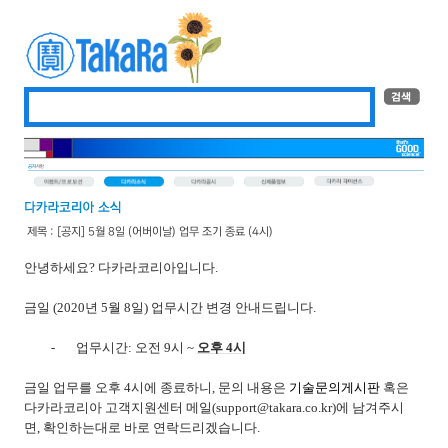
제목 : [공지] 5월 8일 (어버이날) 업무 조기 종료 (4시)
안녕하세요
?
다카라코리아입니다
.
금일 (2020
년
5
월
8
일) 업무시간 변경 안내드립니다
.
-
업무시간
:
오전
9
시
~
오후
4
시
금일 업무를 오후
4
시에 종료하니
,
문의 내용은
기술문의게시판
혹은
다카라코리아 고객지원센터 메일
(support@takara.co.kr)
에 남겨주시
면
,
확인하는대로 바로 연락드리겠습니다
.