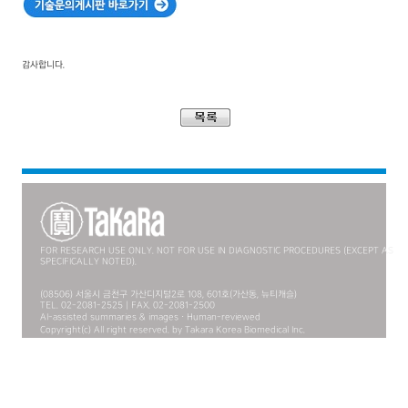
감사합니다.
FOR RESEARCH USE ONLY. NOT FOR USE IN DIAGNOSTIC PROCEDURES (EXCEPT AS
SPECIFICALLY NOTED).
(08506) 서울시 금천구 가산디지털2로 108, 601호(가산동, 뉴티캐슬)
TEL. 02-2081-2525 | FAX. 02-2081-2500
AI-assisted summaries & images · Human-reviewed
Copyright(c) All right reserved. by Takara Korea Biomedical Inc.