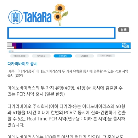
제목 : [다카라공시] 아데노바이러스의 두 가지 유형을 동시에 검출할 수 있는 PCR 시약
출시 (일본)
아데노바이러스의 두 가지 유형(40형, 41형)을 동시에 검출할 수
있는
PCR
시약 출시
(
일본 한정
)
다카라바이오 주식회사
(
이하 다카라㈜
)
는 아데노바이러스의
40
형
과
41
형을
1
시간 이내에 한번의
PCR
로 동시에 신속
·
간편하게 검출
할 수 있는
Real Time PCR
시약
(
연구용
:
이하 본 시약
)
을 출시하
였습니다
.
아데노바이러스에는
100
종류 이상의 형태가 있으며
,
그 중에서도