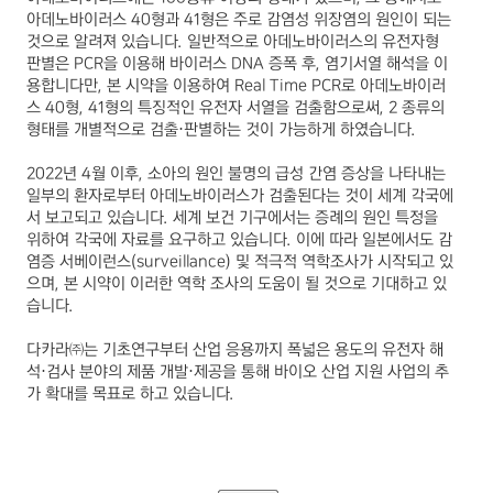
아데노바이러스
40
형과
41
형은 주로 감염성 위장염의 원인이 되는
것으로 알려져 있습니다
.
일반적으로 아데노바이러스의 유전자형
판별은
PCR
을 이용해 바이러스
DNA
증폭 후
,
염기서열 해석을 이
용합니다만
,
본 시약을 이용하여
Real Time PCR
로 아데노바이러
스
40
형
, 41
형의 특징적인 유전자 서열을 검출함으로써
, 2
종류의
형태를 개별적으로 검출
·
판별하는 것이 가능하게 하였습니다
.
2022
년
4
월 이후
,
소아의 원인 불명의 급성 간염 증상을 나타내는
일부의 환자로부터 아데노바이러스가 검출된다는 것이 세계 각국에
서 보고되고 있습니다
.
세계 보건 기구에서는 증례의 원인 특정을
위하여 각국에 자료를 요구하고 있습니다
.
이에 따라 일본에서도 감
염증 서베이런스
(surveillance)
및 적극적 역학조사가 시작되고 있
으며
,
본 시약이 이러한 역학 조사의 도움이 될 것으로 기대하고 있
습니다
.
다카라㈜는 기초연구부터 산업 응용까지 폭넓은 용도의 유전자 해
석
·
검사 분야의 제품 개발
·
제공을 통해 바이오 산업 지원 사업의 추
가 확대를 목표로 하고 있습니다
.