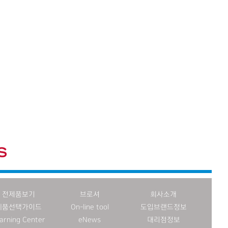
전제품보기
브로셔
회사소개
제품선택가이드
On-line tool
도입브랜드정보
arning Center
eNews
대리점정보