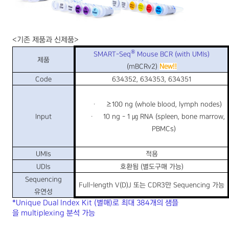
<
기존 제품과 신제품
>
®
SMART-Seq
Mouse BCR (with UMIs)
제품
(mBCRv2)
New!!
Code
634352, 634353, 634351
∙
≥
100 ng (whole blood, lymph nodes)
Input
∙
10 ng - 1
㎍
RNA (spleen, bone marrow,
PBMCs)
UMIs
적용
UDIs
호환됨
(
별도구매 가능
)
Sequencing
Full-length V(D)J
또는
CDR3
만
Sequencing
가능
유연성
*
Unique Dual Index Kit (
별매
)
로
최대
384
개의 샘플
을
multiplexing
분석 가능