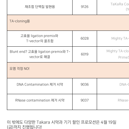
TaKaRa Com
재조합 단백질 발현용
9126
(
1
TA-cloning
용
고효율
ligation
premix
와
6028
Mighty TA-
T-vector
의 꿀조합
Mighty TA-clo
Blunt end?
고효율
ligation premix
와
T-
6019
vector
로 해결
Prime
오염 걱정
NO!
DNA Contamination
제거 시약
9036
DNA-
RNase contamination
제거 시약
9037
RNase
이 밖에도 다양한
Takara
시약과 기기 할인 프로모션은
4
월
19
일
(
금
)
까지 진행됩니다
!