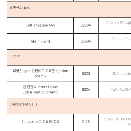
탈인산화 효소
Alkaline Phosph
Calf intestine
유래
2250A
(
Alkaline Ph
Shrimp
유래
2660A
Ligase
다양한
type
단편에도 고효율
ligation
6023
DNA Ligatio
premix
긴 단편의
insert DNA
에
6024
TaKaRa DNA 
고효율
ligation premix
Competent Cells
E. coli
HST08 Pr
긴
plasmid
도 고효율 증폭
9128
(
1