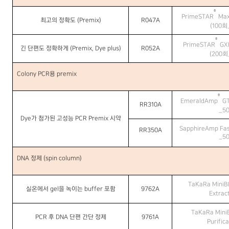
®
PrimeSTAR
Max
최고의 정확도
(Premix)
R047A
(100
회
®
PrimeSTAR
GXL
긴 단편도 정확하게
(Premix, Dye plus)
R052A
(200
회
Colony PCR
용
premix
®
EmeraldAmp
GT
RR310A
_5
Dye
가 첨가된 고성능
PCR Premix
시약
SapphireAmp Fas
RR350A
_5
DNA
정제
(spin column)
TaKaRa MiniB
실온에서
gel
을 녹이는
buffer
포함
9762A
Extrac
TaKaRa Mini
PCR
후
DNA
단편 간단 정제
9761A
Purific