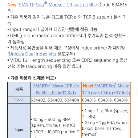
®
New!
SMART-Seq
Mouse TCR (with UMIs)
(Code 634815
외
)
▪
기존 제품과 같이 높은 감도로
TCR α
와
TCR β subunit
분석 가
능
▪
Input range
가 넓어져 다양한 샘플에 적용 가능
▪
UMI (unique molecular identifiers)
가 추가되어 분석 정확도
가 높아짐
▪
제품사용 유연성을 위해 제품 구성에서
index primer
가 제외됨
.
(
Unique Dual Index kits
별도구매
)
▪
V(D)J full-length sequencing
또는
CDR3 sequencing
옵션
선택 가능
(sequencing
비용 절감 효과
)
<
기존 제품과 신제품 비교
>
®
®
SMARTer
Mouse TCR a/b
New!
SMART-Seq
Mouse
제품
Profiling Kit (mTCRv1)
TCR (with UMIs) (mTCRv2)
Code
634402, 634403, 634404
634815, 634816, 634814
▪
1 ng - 1
㎍
RNA (spleen,
T cells)
▪
10 ng - 500 ng RNA
▪
10 ng - 1
㎍
RNA (whole
(spleen, thymus, PBMC)
blood, bone marrow,
Input
▪
1,000 - 10,000 purified T
thymus)