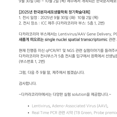
9
월
30
일
(
화
) ~ 10
월
2
일
(
목
)
제주에서 개최되는 한국분자세포
[2025
년 한국분자세포생물학회 정기학술대회
]
1.
전시 일정
: 2025
년
9
월
30
일
(
화
)
10
월
2
일
(
목
)
2. 전시
장소
: ICC
제주
(
다카라코리아 부스
:
5
층
1, 2
번
)
다카라코리아 부스에서는
Lentivirus/AAV Gene Delivery, 
새롭게 떠오르는
single nuclei
spatial
transcriptomic
관련
현재 진행중 이신
qPCR/RT
및
NGS
관련 실험이야기를 들려주
다카라코리아 전시부스가
5
층 전시홀 입구에서 왼쪽에서 선생
(
부스번호
1, 2
번
)
그럼
,
다음 주
9
월 말
,
제주에서 뵙겠습니다
.
감사합니다
.
~
다카라코리아에서는 다양한 실험
solution
을 제공합니다
.~
Lentivirus
,
Adeno-Associated Virus (AAV)
,
Real Time PCR
관
련
시
약
(TB Green, Probe premi