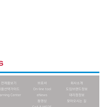
전제품보기
브로셔
회사소개
제품선택가이드
On-line tool
도입브랜드정보
arning Center
eNews
대리점정보
동영상
찾아오시는 길