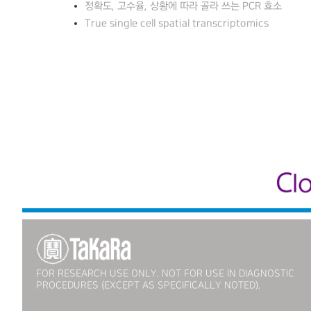
정
확
도,
고
수
율,
상
황
에
따라
골
라
쓰
는
PCR
효소
True single cell spatial transcriptomics
FOR RESEARCH USE ONLY. NOT FOR USE IN DIAGNOSTIC
PROCEDURES (EXCEPT AS SPECIFICALLY NOTED).