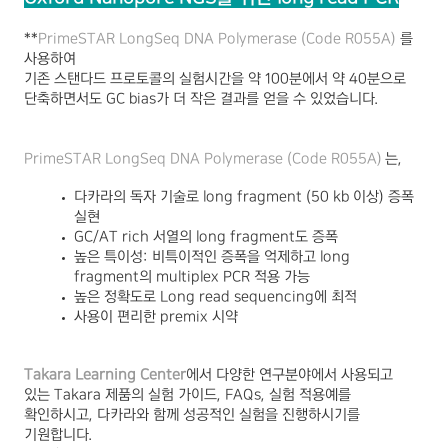
**
PrimeSTAR LongSeq DNA Polymerase (Code R055A)
를
사용하여
기존 스탠다드 프로토콜의 실험시간을 약
100
분에서 약
40
분으로
단축하면서도
GC bias
가 더 작은 결과를 얻을 수 있었습니다
.
PrimeSTAR LongSeq DNA Polymerase (Code R055A)
는
,
다카라의 독자 기술로
long fragment (50 kb
이상
)
증폭
실현
GC/AT rich
서열의
long fragment
도 증폭
높은 특이성
:
비특이적인 증폭을 억제하고
long
fragment
의
multiplex PCR
적용 가능
높은 정확도로
Long read sequencing
에 최적
사용이 편리한
premix
시약
Takara Learning Center
에서
다양한 연구분야에서 사용되고
있는
Takara
제품의 실험 가이드
, FAQs,
실험 적용예를
확인하시고
,
다카라와 함께 성공적인 실험을 진행하시기를
기원합니다
.