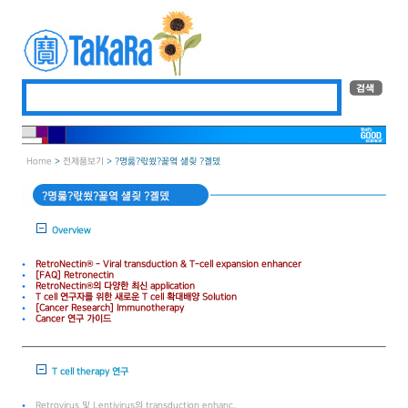
Home
>
전제품보기
> ?명룷?띿쑀?꾩옄 移섎즺 ?곌뎄
?명룷?띿쑀?꾩옄 移섎즺 ?곌뎄
Overview
RetroNectin® - Viral transduction & T-cell expansion enhancer
[FAQ] Retronectin
RetroNectin®의 다양한 최신 application
T cell 연구자를 위한 새로운 T cell 확대배양 Solution
[Cancer Research] Immunotherapy
Cancer 연구 가이드
T cell therapy 연구
Retrovirus 및 Lentivirus의 transduction enhanc..