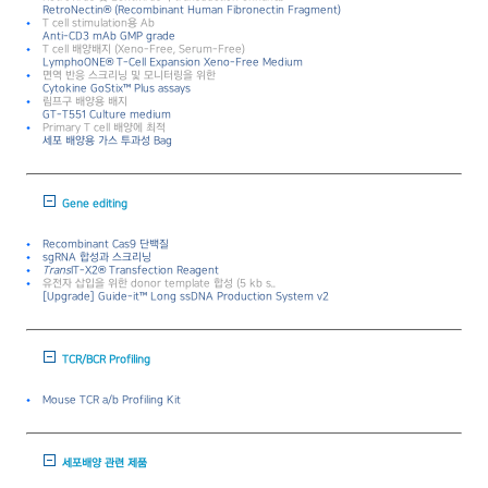
RetroNectin® (Recombinant Human Fibronectin Fragment)
T cell stimulation용 Ab
Anti-CD3 mAb GMP grade
T cell 배양배지 (Xeno-Free, Serum-Free)
LymphoONE® T-Cell Expansion Xeno-Free Medium
면역 반응 스크리닝 및 모니터링을 위한
Cytokine GoStix™ Plus assays
림프구 배양용 배지
GT-T551 Culture medium
Primary T cell 배양에 최적
세포 배양용 가스 투과성 Bag
Gene editing
Recombinant Cas9 단백질
sgRNA 합성과 스크리닝
Trans
IT-X2® Transfection Reagent
유전자 삽입을 위한 donor template 합성 (5 kb s..
[Upgrade] Guide-it™ Long ssDNA Production System v2
TCR/BCR Profiling
Mouse TCR a/b Profiling Kit
세포배양 관련 제품