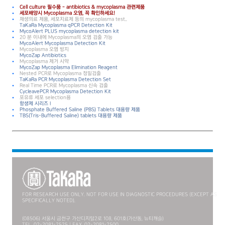
Cell culture 필수품 - antibiotics & mycoplasma 관련제품
세포배양시 Mycoplasma 오염, 꼭 확인하세요!
재생의료 제품, 세포치료제 등의 mycoplasma test..
TaKaRa Mycoplasma qPCR Detection Kit
MycoAlert PLUS mycoplasma detection kit
20 분 이내에 Mycoplasma의 오염 검출 가능
MycoAlert Mycoplasma Detection Kit
Mycoplasma 오염 방지
MycoZap Antibiotics
Mycoplasma 제거 시약
MycoZap Mycoplasma Elimination Reagent
Nested PCR로 Mycoplasma 정밀검출
TaKaRa PCR Mycoplasma Detection Set
Real Time PCR로 Mycoplasma 신속 검출
CycleavePCR Mycoplasma Detection Kit
포유류 세포 selection용
항생제 시리즈 I
Phosphate Buffered Saline (PBS) Tablets 대용량 제품
TBS(Tris-Buffered Saline) tablets 대용량 제품
FOR RESEARCH USE ONLY. NOT FOR USE IN DIAGNOSTIC PROCEDURES (EXCEPT AS
SPECIFICALLY NOTED).
(08506) 서울시 금천구 가산디지털2로 108, 601호(가산동, 뉴티캐슬)
TEL. 02-2081-2525 | FAX. 02-2081-2500