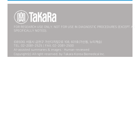
FOR RESEARCH USE ONLY. NOT FOR USE IN DIAGNOSTIC PROCEDURES (EXCEPT AS
SPECIFICALLY NOTED).
(08506) 서울시 금천구 가산디지털2로 108, 601호(가산동, 뉴티캐슬)
TEL. 02-2081-2525 | FAX. 02-2081-2500
AI-assisted summaries & images · Human-reviewed
Copyright(c) All right reserved. by Takara Korea Biomedical Inc.