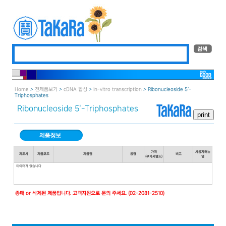
Home
>
전제품보기
>
cDNA 합성
>
in-vitro transcription
> Ribonucleoside 5＇-
Triphosphates
Ribonucleoside 5＇-Triphosphates
가격
사용자매뉴
제조사
제품코드
제품명
용량
비고
(부가세별도)
얼
데이터가 없습니다
종매 or 삭제된 제품입니다. 고객지원으로 문의 주세요. (02-2081-2510)