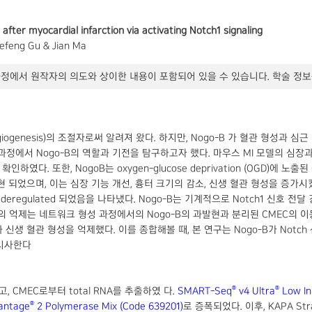
ter myocardial infarction via activating Notch1 signaling
uefeng Gu & Jian Ma
정에서 원작자의 의도와 상이한 내용이 포함되어 있을 수 있습니다. 학술 정보
giogenesis)의 조절자로써 알려져 왔다. 하지만, Nogo-B 가 혈관 형성과 심근 경색 
정에서 Nogo-B의 역할과 기전을 탐구하고자 했다. 마우스 MI 모델의 심장과 심장
을 확인하였다. 또한, NogoB는 oxygen-glucose deprivation (OGD)에 
과발현 되었으며, 이는 심장 기능 개선, 흉터 크기의 감소, 신생 혈관 형성을 증가시
eregulated 되었음을 나타냈다. Nogo-B는 기계적으로 Notch1 신호 전달 
 전달 경로의 억제는 네트워크 형성 과정에서의 Nogo-B의 과발현과 분리된 CMEC의 이
ection 과 신생 혈관 형성을 억제했다. 이를 종합해볼 때, 본 연구는 Nogo-B가
 시사한다
®
®
, CMEC로부터 total RNA를 추출하였 다.
SMART-Seq
v4 Ultra
Low In
®
antage
2 Polymerase Mix (Code 639201)
로 증폭되었다. 이후, KAPA Stra