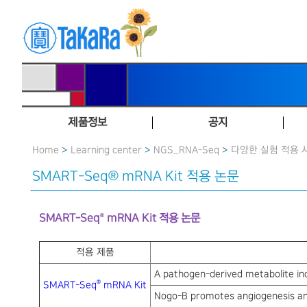
제품정보
공지
Home
>
Learning center
>
NGS_RNA-Seq
>
다양한 실험 적용 
SMART-Seq® mRNA Kit 적용 논문
®
SMART-Seq
mRNA Kit 적용 논문
적용 제품
A pathogen-derived metabolite ind
®
SMART-Seq
mRNA Kit
Nogo-B promotes angiogenesis and 