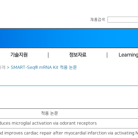
기술지원
정보자료
Learning
사례
> SMART-Seq® mRNA Kit 적용 논문
적용 논문
uces microglial activation via odorant receptors
improves cardiac repair after myocardial infarction via activating N