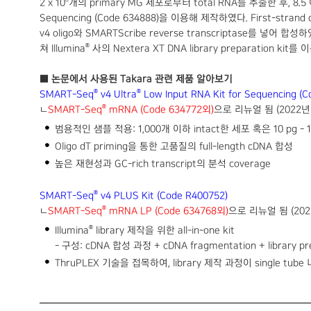
2 x 10
개의 primary MG 세포로부터 total RNA를 추출한 후, 8.5
Sequencing (Code 634888)을 이용해 제작하였다. First-strand 
v4 oligo와 SMARTScribe reverse transcriptase를 넣어
®
쳐 Illumina
사의 Nextera XT DNA library preparation kit를 
■ 논문에서 사용된 Takara 관련 제품 알아보기
®
®
SMART-Seq
v4 Ultra
Low Input RNA Kit for Sequencing (C
®
ㄴ
SMART-Seq
mRNA (Code 634772외)
으로 리뉴얼 됨 (2022년 
범용적인 샘플 적용: 1,000개 이하 intact한 세포 혹은 10 pg - 10 ng
Oligo dT priming을 통한 고품질의 full-length cDNA 합성
높은 재현성과 GC-rich transcript의 분석 coverage
®
SMART-Seq
v4 PLUS Kit (Code R400752)
®
ㄴ
SMART-Seq
mRNA LP (Code 634768외)
으로 리뉴얼 됨 (202
®
Illumina
library 제작을 위한 all-in-one kit
- 구성: cDNA 합성 과정 + cDNA fragmentation + library prep
ThruPLEX 기술을 접목하여, library 제작 과정이 single tube 