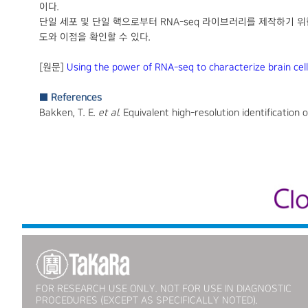
이다.
단일 세포 및 단일 핵으로부터 RNA-seq 라이브러리를 제작하기 위한 
도와 이점을 확인할 수 있다.
[원문]
Using the power of RNA-seq to characterize brain cel
■ References
Bakken, T. E.
et al.
Equivalent high-resolution identification 
FOR RESEARCH USE ONLY. NOT FOR USE IN DIAGNOSTIC
PROCEDURES (EXCEPT AS SPECIFICALLY NOTED).