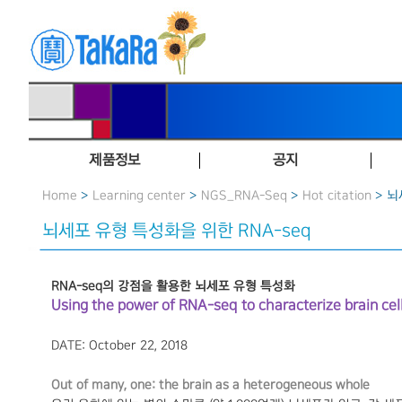
제품정보
공지
Home
>
Learning center
>
NGS_RNA-Seq
>
Hot citation
> 뇌
뇌세포 유형 특성화을 위한 RNA-seq
RNA-seq의 강점을 활용한 뇌세포 유형 특성화
Using the power of RNA-seq to characterize brain cel
DATE: October 22, 2018
Out of many, one: the brain as a heterogeneous whole