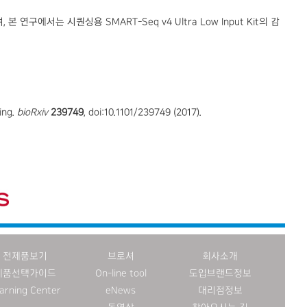
서는 시퀀싱용 SMART-Seq v4 Ultra Low Input Kit의 감
ing.
bioRxiv
239749
, doi:10.1101/239749 (2017).
전제품보기
브로셔
회사소개
제품선택가이드
On-line tool
도입브랜드정보
arning Center
eNews
대리점정보