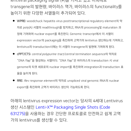
lentiviral packaging signal (Ψ)을 가지고 있고 이외에도
transgene의 발현량, 바이러스 역가, 바이러스의 functionality를
높이기 위한 다양한 서열들이 추가되어 있다.
WPRE:
woodchuck hepatitis virus posttranscriptional regulatory element의 약
자로 poly(A) 서열의 readthrough를 방지하고, RNA의 processing및 maturation 과
정에 기여하여 nuclear export를 촉진한다. Genomic transcript에서 이 서열이
expression vector의 packaging을 촉진하여 고역가의 lentivirus 생산하는데 기여하고,
lentivirus의 transduction시에는 이 서열이 transgene의 발현에 기여하게 된다.
cPPT/CTS:
central polypurine tract/central termination sequence
의 약자로
“DNA flap”을 형성하는 서열이다. “DNA flap”은 바이러스의 transduction 시 viral
genome의 타겟 세포로의 nuclear import를 촉진하여 integration과 transduction 효
율을 높이게 된다.
RRE:
Rev response element
의 약자로 unspliced viral genomic RNA의 nuclear
export를 촉진하여 고역가 바이러스 생산이 가능하도록 한다.
아래의 lentivirus expression vector는 당사의 4세대 Lentivirus
생산 시스템인
Lenti-X™ Packaging Single Shots (Code
631275)
을 사용하는 경우 간단한 프로토콜로 안전하고 쉽게 고역
가의 lentivirus를 생산할 수 있다.