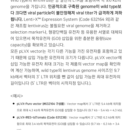
Wild type의 lentivirus는 양 말단의 LTR을 포함하여 약 9.6 kb의
genome을 가집니다.
인공적으로 구축된 genome이 wild type보
다 크다면 viral particle이 불안정해져 viral titer가 급격하게 저하
됩니다.
Lenti-X™ Expression System (Code 632164 외)과 같
은 재조합 lentivirus는 불필요한 viral genome을 제거하고
selection marker나, 형광단백질 유전자 등 유용한 서열로 대체되
어 있으면서 목적유전자 (GOI) 삽입을 위한 충분한 용량(size
capacity)을 확보하고 있습니다.
모든 pLVX vector는 각기 다른 기능을 가진 유전자를 포함하고 있
기 때문에 삽입 가능한 유전자의 크기가 다릅니다. pLVX vector에
삽입 가능한 유전자 최대 크기는 각 제품의 vector map을 확인하
여 계산 가능하며, wild type의 lentivirus genome 사이즈인 9.7
kb에서 벡터의 3’ LTR 위치를 뺀 값이 삽입 가능한 최대 유전자의
길이입니다 (5’ LTR은 벡터의 시작지점 입니다.).
<예시>
pLVX-Puro vector (#632164
구성품)
: Vector map에서 3’ LTR은 5.4 kb에 위치함
으로 최대 4.3 kb의 목적유전자 (GOI)를 삽입할 수 있습니다 (9.7 kb - 5.4 kb = 4.3 kb).
pLVX-IRES-tdTomato (Code 631238)
: Vector map에서 3’ LTR은 6.3 kb에 위치
함으로 최대 3.4 kb의 목적유전자 (GOI)를 삽입할 수 있습니다 (9.7 kb - 6.3 kb = 3.4