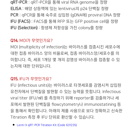
qRT-PCR
: qRT-PCR을 통해 viral RNA genome을 정량
ELISA
: 배양 상등액에 있는 lentivirus의 p24 단백질 정량
PCR
: qPCR을 통해 숙주로 삽입된 (gDNA에) proviral DNA 정량
IFU (FACS)
: FACS를 통해 RFP 또는 GFP positive cell을 정량
IFU (Selection)
: 항생제 저항성을 가진 colony를 정량
Q14.
MOI가 무엇인가요?
MOI (multiplicity of infection)는 바이러스를 접종시킨 세포수에
대한 접종 바이러스 양의 비율로써, 접종 바이러스양/세포수를 의
미합니다. 즉, 세포 1개당 몇 개의 감염성 바이러스를 접종할 수 있
는지에 대한 단위입니다.
Q15.
IFU가 무엇인가요?
IFU (infectious units)는 바이러스로 타겟세포를 감염시켜 삽입된
유전자에서 단백질을 발현할 수 있는 능력을 뜻합니다. Infectious
viral titer (IFU/㎖) 를 측정하기 위해 reporter를 검출하거나 세
포에서 발현된 단백질을 flowcytometry나 immunostatining 등
을 통해서 확인합니다. 아래의 제품 사용으로 보다 정확하고 신속한
Titration 측정 후 IFU 단위로 환산할 수 있습니다.
Lenti-X qRT-PCR Titration Kit (Code 631235)