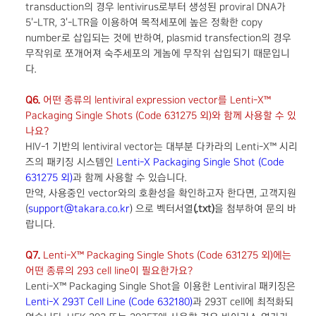
transduction의 경우 lentivirus로부터 생성된 proviral DNA가
5'-LTR, 3'-LTR을 이용하여 목적세포에 높은 정확한 copy
number로 삽입되는 것에 반하여, plasmid transfection의 경우
무작위로 쪼개어져 숙주세포의 게놈에 무작위 삽입되기 때문입니
다.
Q6.
어떤 종류의 lentiviral expression vector를 Lenti-X™
Packaging Single Shots (Code 631275 외)와 함께 사용할 수 있
나요?
HIV-1 기반의 lentiviral vector는 대부분 다카라의 Lenti-X™ 시리
즈의 패키징 시스템인
Lenti-X Packaging Single Shot (Code
631275 외)
과 함께 사용할 수 있습니다.
만약, 사용중인 vector와의 호환성을 확인하고자 한다면, 고객지원
(
support@takara.co.kr
) 으로 벡터서열
(.txt)
을 첨부하여 문의 바
랍니다.
Q7.
Lenti-X™ Packaging Single Shots (Code 631275 외)에는
어떤 종류의 293 cell line이 필요한가요?
Lenti-X™ Packaging Single Shot을 이용한 Lentiviral 패키징은
Lenti-X 293T Cell Line (Code 632180)
과 293T cell에 최적화되