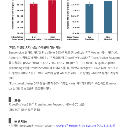
그림3. 다양한 AAV 생산 스케일에 적용 가능
Suspension 형태로 배양한 FreeStyle 293-F 세포 (FreeStyle F17 Medium에서 배양)(A),
®
Adherent 형태로 배양한 293T / 17 세포(B)에
Trans
IT-VirusGEN
Transfection Reagent
를 사용하여 pAAV -hrGFP, pAAV-RC, pAAV-Helper (1 : 1 : 1 ratio, 1.5 ㎍/㎖, Agilent
Technologies)를 transfection하여 바이러스를 생산하였다 (reagent : DNA (vol : wt) = 2 :
1). 생산된 바이러스는 HT1080 세포에 감염, 48 시간 뒤에 GFP 발현을 유세포측정기로 측정하
였다.
*Functional titer는 GFP 발현세포가 20% 미만인 virus 희석액으로부터 측정하였고, error
bar는 3반복 실험군의 표준편차이다.
보존
®
Trans
IT-VirusGEN
Transfection Reagent: -10~-30℃ 보존
(SELECT, GMP 모두 동일)
관련제품
®
- 다양한 Serotype의 vector system:
AAVpro
Helper Free System (AAV1, 2, 5, 6)