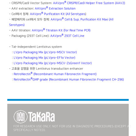
®
- CRISPR/Cas9 Vector System:
AAVpro
CRISPR/Cas9 Helper Free System (AAV2)
®
- AAV extraction:
AAVpro
Extraction Solution
®
- Cell에서 정제:
AAVpro
Purification Kit (All Serotypes
)
®
- 배양배지와 cell에서 모두 정제:
AAVpro
Cell & Sup. Purification Kit Maxi (All
Serotypes)
®
- AAV titration:
AAVpro
Titration Kit (for Real Time PCR)
®
- Packaging (293T Cell Line):
AAVpro
293T Cell Line
- Tat-independent Lentivirus system
:
LVpro Packaging Mix (pLVpro-MSCV Vector)
:
LVpro Packaging Mix (pLVpro-EF1α Vector)
:
LVpro Packaging Mix (pLVpro-MSCV-ZsGreen1 Vector)
- 고효율 감염을 위한 Lentivirus transduction enhancer
®
:
RetroNectin
(Recombinant Human Fibronectin Fragment)
®
:
RetroNectin
GMP grade (Recombinant Human Fibronectin Fragment CH-296)
FOR RESEARCH USE ONLY. NOT FOR USE IN DIAGNOSTIC PROCEDURES (EXCEPT AS
SPECIFICALLY NOTED).