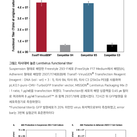
그림2. 타사대비 높은 Lentivirus functional titer
Suspension 형태로 배양한 Freestyle 293-F세포 (FreeStyle F17 Medium에서 배양)(A),
®
Adherent 형태로 배양한 293T/17세포(B)에
Trans
IT-VirusGEN
Transfection Reagent
(reagent : DNA (vol : wt) = 3 : 1), 타사 B4, 타사 B5, 타사 C3 (25kDa PEI)를 사용하여
®
pLKO.1-puro-CMV-TurboGFP transfer vector, MISSION
Lentivirus Packaging Mix (1
: 1 ratio, 1 ㎍/㎖)을 transfection 하였다. Transfection된 세포의 배양 상층액을 0.45 ㎛ 필터
로 여과하여 8 ㎍/㎖
Transduce
IT™ 과 함께 293T/18에 감염시켰다. 72시간 뒤 GFP발현을 유
세포측정기로 측정하였다.
*Functional titer는 GFP 발현세포가 20% 미만인 virus 희석액으로부터 측정하였고, error
bar는 3반복 실험군의 표준편차이다