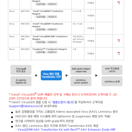
Reagent
가격문의
Mirus
MIR 6705
Trans
IT-VirusGEN® Transfection
5 x 1.5 ㎖
Reagent
가격문의
Mirus
MIR 6706
Trans
IT-VirusGEN® Transfection
10 x 1.5 ㎖
Reagent
가격문의
Mirus
MIR 6845-
Trans
IT-VirusGEN® GMP Transfection
150 ㎖ (50 L
GMP
Reagent
cell culture)
가격문의
(Package)
Mirus
MIR 6620
TransduceIT™ Transduction Reagent
1 ㎖
가격문의
®
*
Trans
IT-VirusGEN
GMP 제품의 견적 및 구매는 반드시 다카라코리아 고객지원 (T. 02-
2081-2510)으로 문의 바랍니다.
*TransIT-VirusGEN 샘플 신청 시 ‘
샘플신청서 (링크)
’를 작성하셔서 고객지원
(
support@takara.co.kr
)로 보내주세요.
높은 감염활성을 가지는 고품질의 Adeno associated virus (AAV), Lentivirus 생산
HEK293 세포 배양 시스템에 최적 (adherent 및 suspension 배양 모두 적용)
연구용 시약부터 임상용 GMP grade까지 라인업
AAV 생산, Lentivirus 생산 각각에 최적의 Transfection Kit도 제공
-
VirusGEN® AAV Transfection Kit with RevIT™ AAV Enhancer (Code MIR