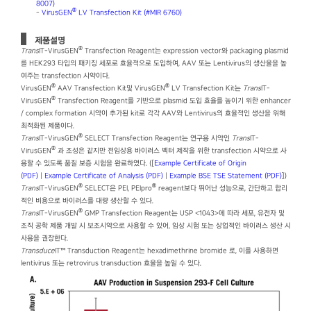
8007)
®
-
VirusGEN
LV Transfection Kit (#MIR 6760)
제품설명
®
Trans
IT-VirusGEN
Transfection Reagent는 expression vector와 packaging plasmid
를 HEK293 타입의 패키징 세포로 효율적으로 도입하여, AAV 또는 Lentivirus의 생산율을 높
여주는 transfection 시약이다.
®
®
VirusGEN
AAV Transfection Kit및 VirusGEN
LV Transfection Kit는
Trans
IT-
®
VirusGEN
Transfection Reagent를 기반으로 plasmid 도입 효율를 높이기 위한 enhancer
/ complex formation 시약이 추가된 kit로 각각 AAV와 Lentivirus의 효율적인 생산을 위해
최적화된 제품이다.
®
Trans
IT-VirusGEN
SELECT Transfection Reagent는 연구용 시약인
Trans
IT-
®
VirusGEN
과 조성은 같지만 전임상용 바이러스 벡터 제작을 위한 transfection 시약으로 사
용할 수 있도록 품질 보증 시험을 완료하였다. ([
Example Certificate of Origin
(PDF)
|
Example Certificate of Analysis (PDF)
|
Example BSE TSE Statement (PDF)
])
®
®
Trans
IT-VirusGEN
SELECT은 PEI, PEIpro
reagent보다 뛰어난 성능으로, 간단하고 합리
적인 비용으로 바이러스를 대량 생산할 수 있다.
®
Trans
IT-VirusGEN
GMP Transfection Reagent는 USP <1043>에 따라 세포, 유전자 및
조직 공학 제품 개발 시 보조시약으로 사용할 수 있어, 임상 시험 또는 상업적인 바이러스 생산 시
사용을 권장한다.
Transduce
IT™ Transduction Reagent는 hexadimethrine bromide 로, 이를 사용하면
lentivirus 또는 retrovirus transduction 효율을 높일 수 있다.