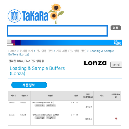
Home
>
전제품보기
>
전기영동 관련
>
기타 제품 (전기영동 관련)
> Loading & Sample
Buffers (Lonza)
편리한 DNA, RNA 전기영동용
Loading & Sample Buffers
(Lonza)
가격
사용자매뉴
제조사
제품코드
제품명
용량
비고
(부가세별도)
얼
Lonza
50655
DNA Loading Buffer (6X)
5 × 1 ml
가격문의
Lonza
50571
Formaldehyde Sample Buffer
5 × 1 ㎖
가격문의