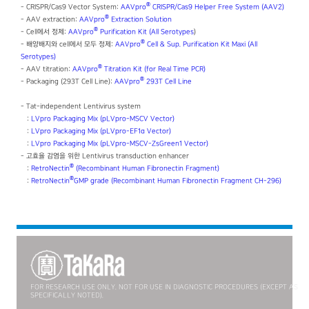
®
- CRISPR/Cas9 Vector System:
AAVpro
CRISPR/Cas9 Helper Free System (AAV2)
®
- AAV extraction:
AAVpro
Extraction Solution
®
- Cell에서 정제:
AAVpro
Purification Kit (All Serotypes
)
®
- 배양배지와 cell에서 모두 정제:
AAVpro
Cell & Sup. Purification Kit Maxi (All
Serotypes)
®
- AAV titration:
AAVpro
Titration Kit (for Real Time PCR)
®
- Packaging (293T Cell Line):
AAVpro
293T Cell Line
- Tat-independent Lentivirus system
:
LVpro Packaging Mix (pLVpro-MSCV Vector)
:
LVpro Packaging Mix (pLVpro-EF1α Vector)
:
LVpro Packaging Mix (pLVpro-MSCV-ZsGreen1 Vector)
- 고효율 감염을 위한 Lentivirus transduction enhancer
®
:
RetroNectin
(Recombinant Human Fibronectin Fragment)
®
:
RetroNectin
GMP grade (Recombinant Human Fibronectin Fragment CH-296)
FOR RESEARCH USE ONLY. NOT FOR USE IN DIAGNOSTIC PROCEDURES (EXCEPT AS
SPECIFICALLY NOTED).