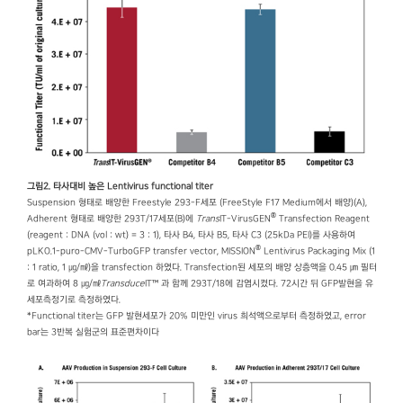
그림2. 타사대비 높은 Lentivirus functional titer
Suspension 형태로 배양한 Freestyle 293-F세포 (FreeStyle F17 Medium에서 배양)(A),
®
Adherent 형태로 배양한 293T/17세포(B)에
Trans
IT-VirusGEN
Transfection Reagent
(reagent : DNA (vol : wt) = 3 : 1), 타사 B4, 타사 B5, 타사 C3 (25kDa PEI)를 사용하여
®
pLKO.1-puro-CMV-TurboGFP transfer vector, MISSION
Lentivirus Packaging Mix (1
: 1 ratio, 1 ㎍/㎖)을 transfection 하였다. Transfection된 세포의 배양 상층액을 0.45 ㎛ 필터
로 여과하여 8 ㎍/㎖
Transduce
IT™ 과 함께 293T/18에 감염시켰다. 72시간 뒤 GFP발현을 유
세포측정기로 측정하였다.
*Functional titer는 GFP 발현세포가 20% 미만인 virus 희석액으로부터 측정하였고, error
bar는 3반복 실험군의 표준편차이다