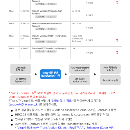
Reagent
가격문의
Mirus
MIR 6705
Trans
IT-VirusGEN® Transfection
5 x 1.5 ㎖
Reagent
가격문의
Mirus
MIR 6706
Trans
IT-VirusGEN® Transfection
10 x 1.5 ㎖
Reagent
가격문의
Mirus
MIR 6845-
Trans
IT-VirusGEN® GMP Transfection
150 ㎖ (50 L
GMP
Reagent
cell culture)
가격문의
(Package)
Mirus
MIR 6620
TransduceIT™ Transduction Reagent
1 ㎖
가격문의
®
*
Trans
IT-VirusGEN
GMP 제품의 견적 및 구매는 반드시 다카라코리아 고객지원 (T. 02-
2081-2510)으로 문의 바랍니다.
*TransIT-VirusGEN 샘플 신청 시 ‘
샘플신청서 (링크)
’를 작성하셔서 고객지원
(
support@takara.co.kr
)로 보내주세요.
높은 감염활성을 가지는 고품질의 Adeno associated virus (AAV), Lentivirus 생산
HEK293 세포 배양 시스템에 최적 (adherent 및 suspension 배양 모두 적용)
연구용 시약부터 임상용 GMP grade까지 라인업
AAV 생산, Lentivirus 생산 각각에 최적의 Transfection Kit도 제공
-
VirusGEN® AAV Transfection Kit with RevIT™ AAV Enhancer (Code MIR