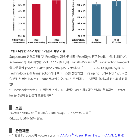
그림3. 다양한 AAV 생산 스케일에 적용 가능
Suspension 형태로 배양한 FreeStyle 293-F 세포 (FreeStyle F17 Medium에서 배양)(A),
®
Adherent 형태로 배양한 293T / 17 세포(B)에
Trans
IT-VirusGEN
Transfection Reagent
를 사용하여 pAAV -hrGFP, pAAV-RC, pAAV-Helper (1 : 1 : 1 ratio, 1.5 ㎍/㎖, Agilent
Technologies)를 transfection하여 바이러스를 생산하였다 (reagent : DNA (vol : wt) = 2 :
1). 생산된 바이러스는 HT1080 세포에 감염, 48 시간 뒤에 GFP 발현을 유세포측정기로 측정하
였다.
*Functional titer는 GFP 발현세포가 20% 미만인 virus 희석액으로부터 측정하였고, error
bar는 3반복 실험군의 표준편차이다.
보존
®
Trans
IT-VirusGEN
Transfection Reagent: -10~-30℃ 보존
(SELECT, GMP 모두 동일)
관련제품
®
- 다양한 Serotype의 vector system:
AAVpro
Helper Free System (AAV1, 2, 5, 6)