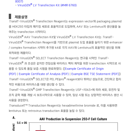
8007)
®
-
VirusGEN
LV Transfection Kit (#MIR 6760)
제품설명
®
Trans
IT-VirusGEN
Transfection Reagent는 expression vector와 packaging plasmid
를 HEK293 타입의 패키징 세포로 효율적으로 도입하여, AAV 또는 Lentivirus의 생산율을 높
여주는 transfection 시약이다.
®
®
VirusGEN
AAV Transfection Kit및 VirusGEN
LV Transfection Kit는
Trans
IT-
®
VirusGEN
Transfection Reagent를 기반으로 plasmid 도입 효율를 높이기 위한 enhancer
/ complex formation 시약이 추가된 kit로 각각 AAV와 Lentivirus의 효율적인 생산을 위해
최적화된 제품이다.
®
Trans
IT-VirusGEN
SELECT Transfection Reagent는 연구용 시약인
Trans
IT-
®
VirusGEN
과 조성은 같지만 전임상용 바이러스 벡터 제작을 위한 transfection 시약으로 사
용할 수 있도록 품질 보증 시험을 완료하였다. ([
Example Certificate of Origin
(PDF)
|
Example Certificate of Analysis (PDF)
|
Example BSE TSE Statement (PDF)
])
®
®
Trans
IT-VirusGEN
SELECT은 PEI, PEIpro
reagent보다 뛰어난 성능으로, 간단하고 합리
적인 비용으로 바이러스를 대량 생산할 수 있다.
®
Trans
IT-VirusGEN
GMP Transfection Reagent는 USP <1043>에 따라 세포, 유전자 및
조직 공학 제품 개발 시 보조시약으로 사용할 수 있어, 임상 시험 또는 상업적인 바이러스 생산 시
사용을 권장한다.
Transduce
IT™ Transduction Reagent는 hexadimethrine bromide 로, 이를 사용하면
lentivirus 또는 retrovirus transduction 효율을 높일 수 있다.