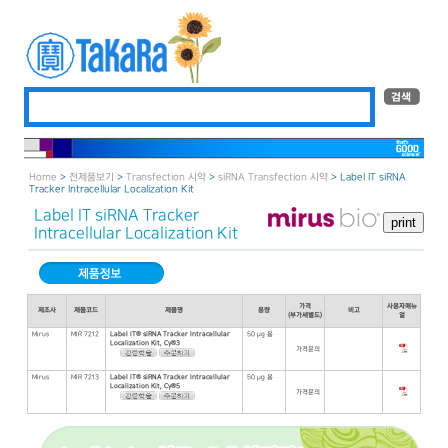
Home
>
전제품보기
>
Transfection 시약
>
siRNA Transfection 시약
> Label IT siRNA
Tracker Intracellular Localization Kit
Label IT siRNA Tracker
Intracellular Localization Kit
가격
사용자매뉴
제조사
제품코드
제품명
용량
비고
(부가세별도)
얼
Mirus
MIR 7212
Label IT® siRNA Tracker Intracellular
50 μg 용
Localization Kit, Cy®3
가격문의
Mirus
MIR 7213
Label IT® siRNA Tracker Intracellular
50 μg 용
Localization Kit, Cy®5
가격문의