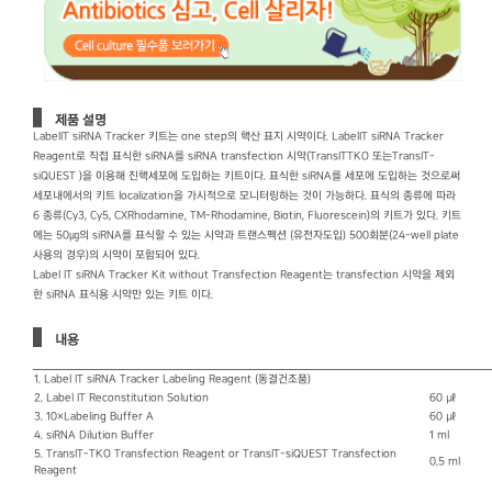
제품 설명
LabelIT siRNA Tracker 키트는 one step의 핵산 표지 시약이다. LabelIT siRNA Tracker
Reagent로 직접 표식한 siRNA를 siRNA transfection 시약(TransITTKO 또는TransIT-
siQUEST )을 이용해 진핵세포에 도입하는 키트이다. 표식한 siRNA를 세포에 도입하는 것으로써
세포내에서의 키트 localization을 가시적으로 모니터링하는 것이 가능하다. 표식의 종류에 따라
6 종류(Cy3, Cy5, CXRhodamine, TM-Rhodamine, Biotin, Fluorescein)의 키트가 있다. 키트
에는 50㎍의 siRNA를 표식할 수 있는 시약과 트랜스펙션 (유전자도입) 500회분(24-well plate
사용의 경우)의 시약이 포함되어 있다.
Label IT siRNA Tracker Kit without Transfection Reagent는 transfection 시약을 제외
한 siRNA 표식용 시약만 있는 키트 이다.
내용
1. Label IT siRNA Tracker Labeling Reagent (동결건조품)
2. Label IT Reconstitution Solution
60 ㎕
3. 10×Labeling Buffer A
60 ㎕
4. siRNA Dilution Buffer
1 ml
5. TransIT-TKO Transfection Reagent or TransIT-siQUEST Transfection
0.5 ml
Reagent