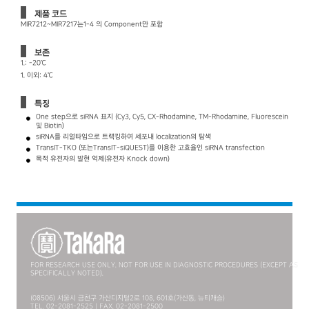
제품 코드
MIR7212~MIR7217는1-4 의 Component만 포함
보존
1.： －20℃
1. 이외： 4℃
특징
One step으로 siRNA 표지 (Cy3, Cy5, CX-Rhodamine, TM-Rhodamine, Fluorescein
및 Biotin)
siRNA를 리얼타임으로 트랙킹하여 세포내 localization의 탐색
TransIT-TKO (또는TransIT-siQUEST)를 이용한 고효율인 siRNA transfection
목적 유전자의 발현 억제(유전자 Knock down)
FOR RESEARCH USE ONLY. NOT FOR USE IN DIAGNOSTIC PROCEDURES (EXCEPT AS
SPECIFICALLY NOTED).
(08506) 서울시 금천구 가산디지털2로 108, 601호(가산동, 뉴티캐슬)
TEL. 02-2081-2525 | FAX. 02-2081-2500