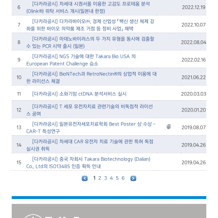
[다카라공시] 차세대 시퀀서를 이용한 고감도 프로테옴 분석
6
2022.12.19
(Olink®) 위탁 서비스 개시(일본내 한정)
[다카라공시] 다카라바이오㈜, 경제 산업성 「백신 생산 체제 강
7
2022.10.07
화를 위한 바이오 의약품 제조 거점 등 정비 사업」 채택
[다카라공시] 아데노바이러스의 두 가지 유형을 동시에 검출할
8
2022.08.04
수 있는 PCR 시약 출시 (일본)
[다카라공시] NGS 기술에 대한 Takara Bio USA 의
9
2022.02.16
European Patent Challenge 승소
[다카라공시] BioNTech과 RetroNectin®의 상업적 이용에 대
10
2021.06.22
한 라이선스 체결
11
[다카라공시] 소화기암 ctDNA 분석서비스 실시
2020.03.03
[다카라공시] T 세포 유전자치료 관련기술의 비독점적 라이선
12
2020.01.20
스 공여
[다카라공시] 일본유전자세포치료학회 Best Poster 상 수상 -
13
2019.08.07
CAR-T 특성연구
[다카라공시] 차세대 CAR 유전자 치료 기술에 관한 특허 독점
14
2019.04.26
실시권 취득
[다카라공시] 중국 자회사 Takara Biotechnology (Dalian)
15
2019.04.26
Co., Ltd의 ISO13485 인증 획득 안내
1
2
3
4
5
6