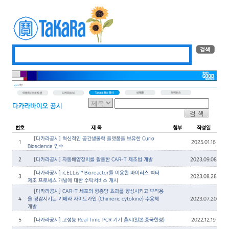
번호
제 목
첨부
작성일
[다카라공시] 혁신적인 공간생물학 플랫폼을 보유한 Curio
1
2025.01.16
Bioscience 인수
2
[다카라공시] 자동배양장치를 활용한 CAR-T 제조법 개발
2023.09.08
[다카라공시] iCELLis™ Bioreactor를 이용한 바이러스 벡터
3
2023.08.28
제조 프로세스 개발에 대한 수탁서비스 개시
[다카라공시] CAR-T 세포의 항종양 효과를 향상시키고 부작용
4
을 경감시키는 키메라 사이토카인 (Chimeric cytokine) 수용체
2023.07.20
개발
5
[다카라공시] 고성능 Real Time PCR 기기 출시(일본,중국한정)
2022.12.19