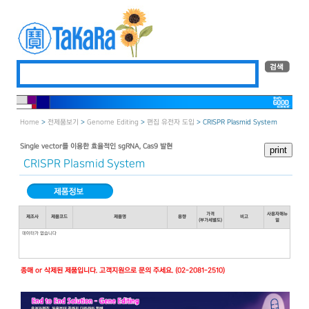
Home
>
전제품보기
>
Genome Editing
>
편집 유전자 도입
> CRISPR Plasmid System
Single vector를 이용한 효율적인 sgRNA, Cas9 발현
CRISPR Plasmid System
가격
사용자매뉴
제조사
제품코드
제품명
용량
비고
(부가세별도)
얼
데이터가 없습니다
종매 or 삭제된 제품입니다. 고객지원으로 문의 주세요. (02-2081-2510)