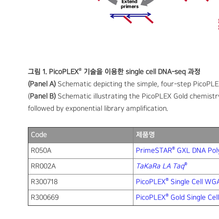
®
그림 1. PicoPLEX
기술을 이용한 single cell DNA-seq 과정
(Panel A)
Schematic depicting the simple, four-step PicoPL
(
Panel B)
Schematic illustrating the PicoPLEX Gold chemistry.
followed by exponential library amplification.
Code
제품명
®
R050A
PrimeSTAR
GXL DNA Pol
®
RR002A
TaKaRa LA Taq
®
R300718
PicoPLEX
Single Cell WGA
®
R300669
PicoPLEX
Gold Single Cel