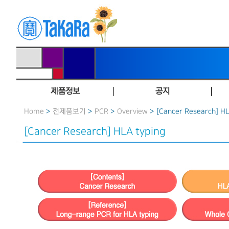
제품정보
공지
Home
>
전제품보기
>
PCR
>
Overview
> [Cancer Research] HL
[Cancer Research] HLA typing