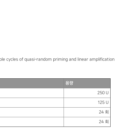
ple cycles of quasi-random priming and linear amplification
용량
250 U
125 U
24 회
24 회