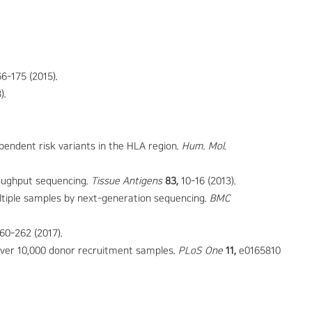
6-175 (2015).
).
pendent risk variants in the HLA region.
Hum. Mol.
oughput sequencing.
Tissue Antigens
83,
10-16 (2013).
multiple samples by next-generation sequencing.
BMC
60-262 (2017).
over 10,000 donor recruitment samples.
PLoS One
11,
e0165810