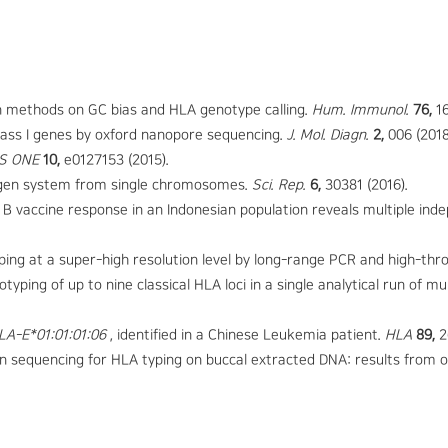
on methods on GC bias and HLA genotype calling.
Hum. Immunol.
76,
16
lass I genes by oxford nanopore sequencing.
J. Mol. Diagn.
2,
006 (2018
S ONE
10,
e0127153 (2015).
igen system from single chromosomes.
Sci. Rep.
6,
30381 (2016).
B vaccine response in an Indonesian population reveals multiple inde
g at a super-high resolution level by long-range PCR and high-thr
typing of up to nine classical HLA loci in a single analytical run of 
LA-E*01:01:01:06
, identified in a Chinese Leukemia patient.
HLA
89,
2
n sequencing for HLA typing on buccal extracted DNA: results from 