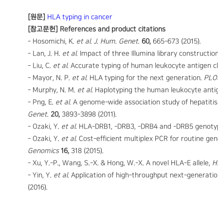
[원문]
HLA typing in cancer
[참고문헌] References and product citations
- Hosomichi, K.
et al.
J. Hum. Genet.
60,
665-673 (2015).
- Lan, J. H.
et al.
Impact of three Illumina library constructi
- Liu, C.
et al.
Accurate typing of human leukocyte antigen c
- Mayor, N. P.
et al.
HLA typing for the next generation.
PLO
- Murphy, N. M.
et al.
Haplotyping the human leukocyte ant
- Png, E.
et al.
A genome-wide association study of hepatitis 
Genet.
20,
3893-3898 (2011).
- Ozaki, Y.
et al.
HLA-DRB1, -DRB3, -DRB4 and -DRB5 genotypin
- Ozaki, Y.
et al.
Cost-efficient multiplex PCR for routine geno
Genomics
16,
318 (2015).
- Xu, Y.-P., Wang, S.-X. & Hong, W.-X. A novel HLA-E allele,
H
- Yin, Y.
et al.
Application of high-throughput next-generatio
(2016).