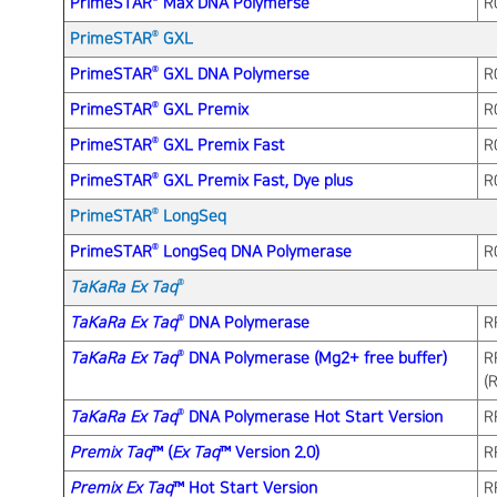
PrimeSTAR
Max DNA Polymerse
R
®
PrimeSTAR
GXL
®
PrimeSTAR
GXL DNA Polymerse
R
®
PrimeSTAR
GXL Premix
R
®
PrimeSTAR
GXL Premix Fast
R
®
PrimeSTAR
GXL Premix Fast, Dye plus
R
®
PrimeSTAR
LongSeq
®
PrimeSTAR
LongSeq DNA Polymerase
R
®
TaKaRa Ex Taq
®
TaKaRa Ex Taq
DNA Polymerase
R
®
TaKaRa Ex Taq
DNA Polymerase (Mg2+ free buffer)
R
(
®
TaKaRa Ex Taq
DNA Polymerase Hot Start Version
R
Premix Taq
™ (
Ex Taq
™ Version 2.0)
R
Premix Ex Taq
™ Hot Start Version
R