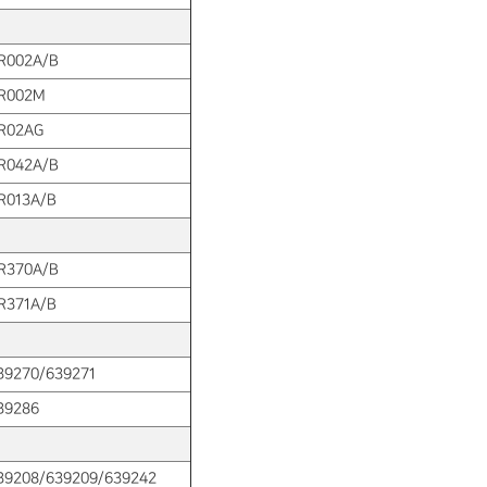
R002A/B
R002M
R02AG
R042A/B
R013A/B
R370A/B
R371A/B
39270/639271
39286
39208/639209/639242