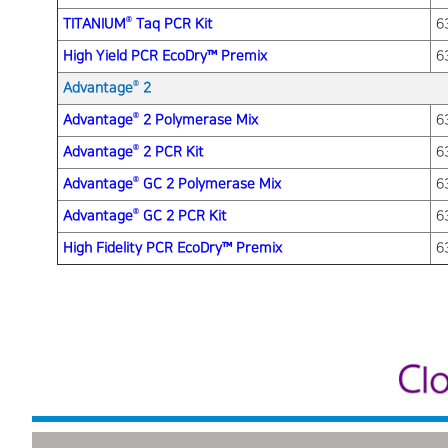
®
TITANIUM
Taq PCR Kit
6
High Yield PCR EcoDry™ Premix
6
®
Advantage
2
®
Advantage
2 Polymerase Mix
6
®
Advantage
2 PCR Kit
6
®
Advantage
GC 2 Polymerase Mix
6
®
Advantage
GC 2 PCR Kit
6
High Fidelity PCR EcoDry™ Premix
6