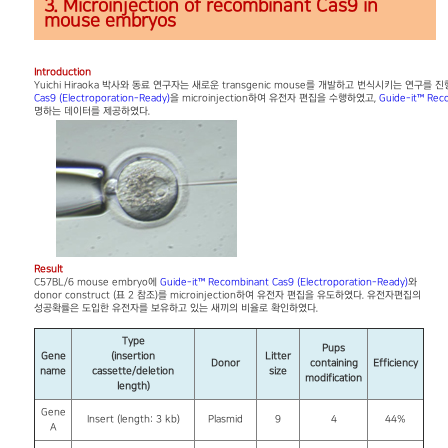
3. Microinjection of recombinant Cas9 in
mouse embryos
Introduction
Yuichi Hiraoka 박사와 동료 연구자는 새로운 transgenic mouse를 개발하고 번식시키는 연구
Cas9 (Electroporation-Ready)
을 microinjection하여 유전자 편집을 수행하였고,
Guide-it™ Rec
명하는 데이터를 제공하였다.
Result
C57BL/6 mouse embryo에
Guide-it™ Recombinant Cas9 (Electroporation-Ready)
와
donor construct (표 2 참조)를 microinjection하여 유전자 편집을 유도하였다. 유전자편집의
성공확률은 도입한 유전자를 보유하고 있는 새끼의 비율로 확인하였다.
Type
Pups
Gene
(insertion
Litter
Donor
containing
Efficiency
name
cassette/deletion
size
modification
length)
Gene
Insert (length: 3 kb)
Plasmid
9
4
44%
A