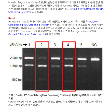
Manabu Toyoshima 박사는 조현병과 발달장애 환자로부터 유래한 iPS 세포를 이용해 질병 메
커니즘과 잠재적 치료법을 규명하고자 하였다. 이에 Toyoshima 박사는 가장 높은 편집 효율을
가진 single guide RNAs (sgRNAs)를 선별하기 위하여 당사의
Guide-it™ Complete sgRNA
Screening System
을 사용하였다.
Result
Human iPS 세포 중 하나의 목적 유전자를 타겟하는 5개의 sgRNA를 디자인 후,
Guide-it™
Complete sgRNA Screening System
을 이용하여 각 sgRNA의 절단 효율을
in vitro
상에서
확인하였다. 결과에 따라 가장 효율이 높은 2개의 sgRNA (No. 2 & No. 4)를 Human iPS 세포
의 CRISPR Knock-out 실험에 사용하였다. 또한 생성된 변이 (Mutagenesis)는 당사의
Guide-it™ Mutation Detection Kit
로 확인하였다.
그림 1. Guide-it™ Complete sgRNA Screening System을 이용한 sgRNA의
in vitro
절단
효율.
sgRNA No.2와 No.4의 절단 효율이 가장 높은 것으로 확인되었으며, 이 두 개의 sgRNA를 iPS
세포 유전자 편집에 활용하였다.