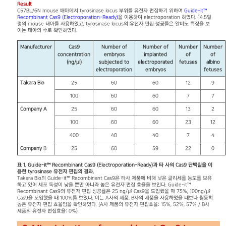
Result
C57BL/6N mouse 배아에서 tyrosinase locus 부위를 유전자 편집하기 위하여
Guide-it™
Recombinant Cas9 (Electroporation-Ready)
을 이용하여 electroporation 하였다. 14.5일
령의 mouse 태아를 사용하였고, tyrosinase locus의 유전자 편집 성공률은 알비노 특징을 보
이는 태아의 수로 확인하였다.
Manufacturer
Cas9
Number of
Number of
Number
Number
concentration
embryos
implanted
of
of
(ng/μl)
subjected to
electroporated
fetuses
albino
electroporation
embryos
fetuses
Takara Bio
25
60
60
12
9
100
60
60
7
7
Company A
25
60
60
13
2
100
60
60
23
12
400
40
40
7
4
Company
B
25
60
59
22
0
표 1. Guide-it™ Recombinant Cas9 (Electroporation-Ready)과 타 사의 Cas9 단백질을 이
용한 tyrosinase 유전자 편집의 결과.
Takara Bio의 Guide-it™ Recombinant Cas9은 타사 제품에 비해 낮은 글리세롤 농도를 보유
하고 있어 세포 독성이 낮을 뿐만 아니라 높은 유전자 편집 효율을 보인다. Guide-it™
Recombinant Cas9의 유전자 편집 성공률은 25 ng/㎕ Cas9을 도입했을 때 75%, 100ng/㎕
Cas9을 도입했을 때 100%를 보였다. 이는 A사의 제품, B사의 제품을 사용하였을 때보다 월등히
높은 유전자 편집 효율임을 확인하였다. (A사 제품의 유전자 편집효율: 15%, 52%, 57% / B사
제품의 유전자 편집효율: 0%)