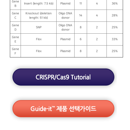
Gene
Insert (length: 7.5 kb)
Plasmid
11
4
36%
B
Gene
Knockout (deletion
Oligo DNA
14
4
28%
C
length: 51 kb)
donor
Gene
Oligo DNA
SNP
8
2
25%
D
donor
Gene
Flox
Plasmid
6
2
33%
E
Gene
Flox
Plasmid
8
2
25%
F