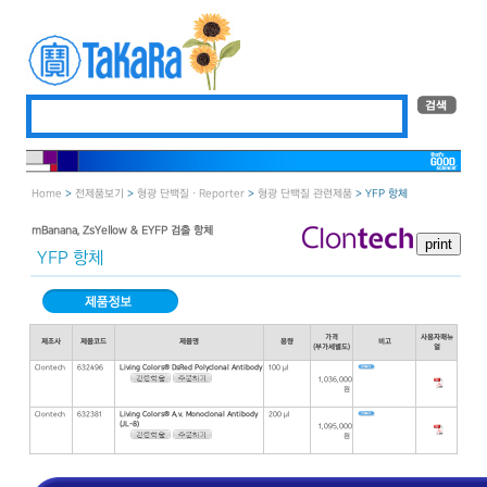
Home
>
전제품보기
>
형광 단백질 · Reporter
>
형광 단백질 관련제품
> YFP 항체
mBanana, ZsYellow & EYFP 검출 항체
YFP 항체
가격
사용자매뉴
제조사
제품코드
제품명
용량
비고
(부가세별도)
얼
Clontech
632496
Living Colors® DsRed Polyclonal Antibody
100 μl
1,036,000
원
Clontech
632381
Living Colors® A.v. Monoclonal Antibody
200 μl
(JL-8)
1,095,000
원