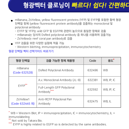
mBanana, ZsYellow, yellow fluorescent proteins (YFP) 및 EYFP를 포함한 황색 형광
단백질 항체 (yellow fluorescent protein antibody)를 검출하는 monoclonal 및
polyclonal antibody
- EYFP 및 YFP는 wild GFP 및 EGFP와 관련이 높으므로 동일한 항체로 검출
- mBanana는 당사의 DsRed polyclonal antibody 중 하나를 사용하여 검출가능
- ZsYellow는 reef coral pan antibody로 검출
YFP 검출을 위한 다양한 실험에 적용 가능
- Western blotting, immunoprecipitation, immunocytochemistry
형광 단백질 벡터 선택가이드 바로가기
*
형광 단백질
검출 가능한 항체 제품명
Code
용도
mBanana
DsRed Polyclonal Antibody
632496
WB
(Code 632528)
A.v. Monoclonal Antibody (JL-8)
632381
WB, IP, IC
**
EYFP
Full-Length GFP Polyclonal
632592
WB, IP, IC
***
Antibody
ZsYellow1
Anti-RCFP Polyclonal Pan
632475
WB, IL
(Code 632445 외)
Antibody
*
WB = Western Blot, IP = immunoprecipitation, IC = immunocytochemistry, IL =
immunolabeling
**
Not sold by Takara Bio.
***
EYFP is highly related to EGFP so is detected by the same antibodies.