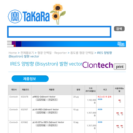
Home
>
전제품보기
>
형광 단백질 · Reporter
>
용도별 형광 단백질
> IRES 양방향
(Bisystron) 발현 vector
IRES 양방향 (Bisystron) 발현 vector
가격
사용자매뉴
제조사
제품코드
제품명
용량
비고
(부가세별도)
얼
Clontech
632478
pIRES2-ZsGreen1 Vector
20 μg
재고소진 후 종매
1,182,000
원
Clontech
632187
pLVX-IRES-ZsGreen1 Vector
10 μg
1,357,000
,
원
Clontech
631982
pLVX-EF1a-IRES-ZsGreen1 Vector
10 µg
1,357,000
,
원