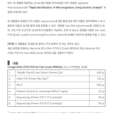
있다. 본 제품에 제공되는 primer를 이용한 분석과정은 16차 개정된 Japanese
Pharmacopoeia의
“Rapid Identification of Microorganisms Using Genetic Analysis”
부
분에 수록되어 있다.
본 제품들로 증폭된 PCR 산물은 sequencing 분석을 통해 얻은 염기서열과 데이터베이스 내 서
열과의 상동성 검사를 통해 균을 분류할 수 있다. 개량형 Taq DNA polymerase를 사용하고 있
어, 고속 PCR 조건으로 신속하게 PCR증폭이 가능하다. 또한 이 효소는 항체를 이용한 hot-start
PCR 효소로 cycle전 mis-priming이나 primer-dimer에 유래한 비특이적 증폭을 막을 수 있다.
[주의]
이 제품들로 진균들 중 일부는 PCR 증폭이 안 되는 경우도 있다.
세균 분류를 위해서는 Bacterial 16S rDNA PCR Kit (Code RR180A) 또는 Bacterial 16S
rDNA PCR Kit Fast (800) (Code RR182A)를 사용하기 바란다.
내용
Fungal rDNA (ITS1) PCR Kit Fast (Code RR183A),
(25 μl PCR반응, 50회)
1.
TaKaRa Taq
HS Fast Detect Premix (2x)
625 μl
*1
2.
rDNA ITS1 Primer Mix (10x)
125 μl
dH
O
3.
650 μl
2
4.
Positive Control (
S. cerevisiae
DNA) (1 ng/μl)
25 μl
5.
Sequencing Primer ITS1 F (7.5 pmol/μl)
50 μl
6.
Sequencing Primer ITS1 R (7.5 pmol/μl)
50 μl
＊1