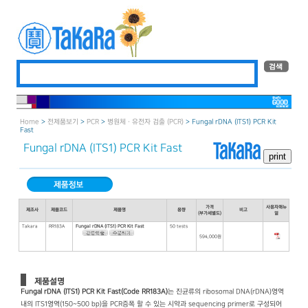
Home
>
전제품보기
>
PCR
>
병원체ㆍ유전자 검출 (PCR)
> Fungal rDNA (ITS1) PCR Kit
Fast
Fungal rDNA (ITS1) PCR Kit Fast
가격
사용자매뉴
제조사
제품코드
제품명
용량
비고
(부가세별도)
얼
Takara
RR183A
Fungal rDNA (ITS1) PCR Kit Fast
50 tests
594,000원
제품설명
Fungal rDNA (ITS1) PCR Kit Fast(Code RR183A)
는 진균류의 ribosomal DNA(rDNA)영역
내의 ITS1영역(150~500 bp)을 PCR증폭 할 수 있는 시약과 sequencing primer로 구성되어