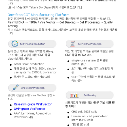
까지, 개발 단계와 규제 요구사항에 맞춘
체계적이고
신뢰할
수
있는
제조·
시험
솔루션
을 제공합
니다.
[본 서비스는 모두 Takara Bio (Japan)에서 수행하고 있습니다.]
One-Stop CGT Manufacturing Platform
연구 단계부터 임상·상업화 단계까지, 하나의 파트너와 함께 전 과정을 진행할 수 있습니다.
Plasmid DNA → mRNA / Viral Vector → Cell Banking → Cell Processing → Quality
Testing
각 서비스는 독립적으로도, 통합 패키지로도 제공되어 고객의 개발 전략에 맞게 유연하게 적용됩
니다.
백신 및 다양한 의약품 원재료 개발을 위한
실제 생산, 원재료 혹은 의약품 원료(e.g.
GMP 등급 mRNA
제조
DNA 백신)의 검증을 위한
GMP 등급
plasmid
제조 서비스
single-use system 을 이용한
mRNA 생산
Gram-scale production
초기 개발부터 생산까지 스케일업 가
대량 생산 설비 구축: 200 L single-
능
use systems, 2,000 L bioreactor
GMP 규격에 부합하는 품질 테스트 및
독자적인 고밀도 배양 기술 보유
특성 분석
유전자 전달을 위한 Viral Vector 생산 서
비스
세포치료제 개발을 위한
GMP 기반 세포 뱅
Research-grade Viral Vector
킹 서비스
GMP-grade Viral Vector
CHO cell, 293T cells
AAV, Lentivirus, Adenovirus,
Human induced pluripotent
Retrovirus 대응
stem (hiPS) cells
대장균 (
E. coli
)