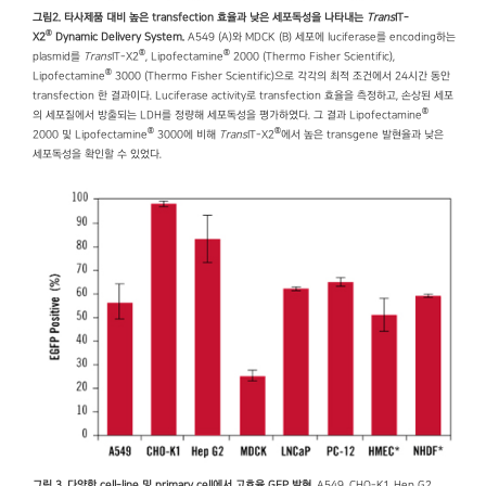
그림2. 타사제품 대비 높은 transfection 효율과 낮은 세포독성을 나타내는
Trans
IT-
®
X2
Dynamic Delivery System.
A549 (A)와 MDCK (B) 세포에 luciferase를 encoding하는
®
®
plasmid를
Trans
IT-X2
, Lipofectamine
2000 (Thermo Fisher Scientific),
®
Lipofectamine
3000 (Thermo Fisher Scientific)으로 각각의 최적 조건에서 24시간 동안
transfection 한 결과이다. Luciferase activity로 transfection 효율을 측정하고, 손상된 세포
®
의 세포질에서 방출되는 LDH를 정량해 세포독성을 평가하였다. 그 결과 Lipofectamine
®
®
2000 및 Lipofectamine
3000에 비해
Trans
IT-X2
에서 높은 transgene 발현율과 낮은
세포독성을 확인할 수 있었다.
그림 3. 다양한 cell-line 및 primary cell에서
고효율 GFP 발현.
A549, CHO-K1, Hep G2,