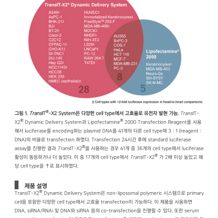
®
그림 1.
Trans
IT
-X2 System은 다양한 cell type에서 고효율로 유전자 발현 가능.
Trans
IT-
®
®
X2
Dynamic Delivery System과 Lipofectamine
2000 Transfection Reagent를 사용
해서 luciferase를 encoding하는 plasmid DNA를 41개의 다른 cell type에 3 : 1 (reagent :
DNA)의 비율로 transfection 하였다. Transfection 24시간 후에 standard luciferase
®
assay를 진행한 결과
Trans
IT-X2
를 사용하는 경우 41개 중 36개의 cell type에서 luciferase
®
활성이 동등하거나 더 높았다. 이 중 17개의 cell type에서
Trans
IT-X2
가 2배 이상 높았고 해
당 cell type을 ‡로 표시하였다.
제품 설명
®
TransIT-X2
Dynamic Delivery System은 non-liposomal polymeric 시스템으로 primary
cell을 포함한 다양한 cell type에서 고효율 transfection이 가능하다. 이 제품을 사용하면
DNA, siRNA/RNAi 및 DNA와 siRNA 등의 co-transfection을 진행할 수 있다. 또한 serum