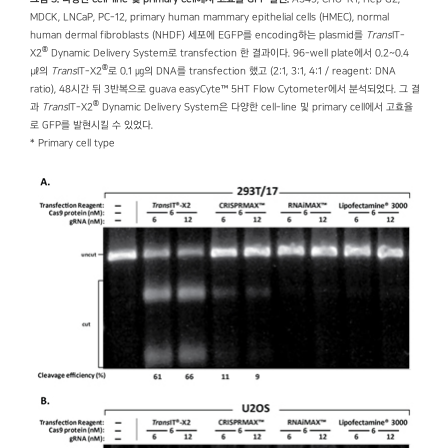
MDCK, LNCaP, PC-12, primary human mammary epithelial cells (HMEC), normal
human dermal fibroblasts (NHDF) 세포에 EGFP를 encoding하는 plasmid를
Trans
IT-
®
X2
Dynamic Delivery System로 transfection 한 결과이다. 96-well plate에서 0.2~0.4
®
㎕의
Trans
IT-X2
로 0.1 ㎍의 DNA를 transfection 했고 (2:1, 3:1, 4:1 / reagent: DNA
ratio), 48시간 뒤 3반복으로 guava easyCyte™ 5HT Flow Cytometer에서 분석되었다. 그 결
®
과
Trans
IT-X2
Dynamic Delivery System은 다양한 cell-line 및 primary cell에서 고효율
로 GFP를 발현시킬 수 있었다.
* Primary cell type