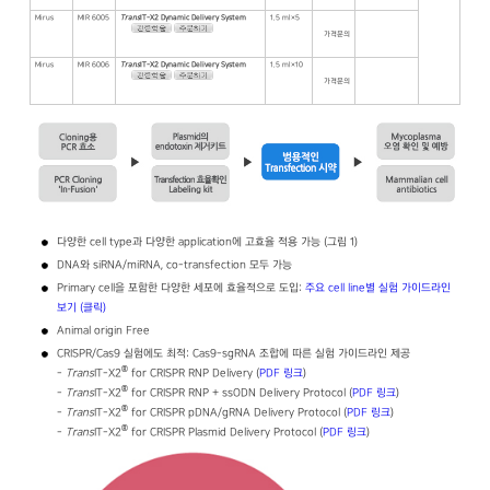
Mirus
MIR 6005
Trans
IT-X2 Dynamic Delivery System
1.5 ml×5
가격문의
Mirus
MIR 6006
Trans
IT-X2 Dynamic Delivery System
1.5 ml×10
가격문의
다양한 cell type과 다양한 application에 고효율 적용 가능 (그림 1)
DNA와 siRNA/miRNA, co-transfection 모두 가능
Primary cell을 포함한 다양한 세포에 효율적으로 도입:
주요 cell line별 실험 가이드라인
보기 (클릭)
Animal origin Free
CRISPR/Cas9 실험에도 최적: Cas9-sgRNA 조합에 따른 실험 가이드라인 제공
®
-
Trans
IT-X2
for CRISPR RNP Delivery (
PDF 링크
)
®
-
Trans
IT-X2
for CRISPR RNP + ssODN Delivery Protocol (
PDF 링크
)
®
-
Trans
IT-X2
for CRISPR pDNA/gRNA Delivery Protocol (
PDF 링크
)
®
-
Trans
IT-X2
for CRISPR Plasmid Delivery Protocol (
PDF 링크
)