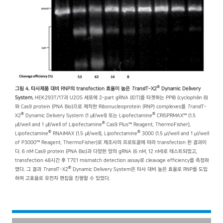
®
그림 4. 타사제품 대비 RNP의 transfection 효율이 높은
Trans
IT-X2
Dynamic Delivery
System.
HEK293T/17과 U2OS 세포에
2-part gRNA (IDT)를 타겟하는 PPIB (cyclophilin B)
와 Cas9 protein (PNA Bio)으로 제작한 Ribonucleoprotein (RNP) complexes를
Trans
IT-
®
®
X2
Dynamic Delivery System (1 ㎕/well) 또는 Lipofectamine
CRISPRMAX™ (1.5
®
㎕/well and 1 ㎕/well of Lipofectamine
Cas9 Plus™ Reagent, ThermoFisher),
®
®
Lipofectamine
RNAiMAX (1.5 ㎕/well), Lipofectamine
3000 (1.5 μl/well and 1 μl/well
of P3000™ Reagent, ThermoFisher)로 제조사의 프로토콜에 따라 transfection 한 결과이
다. 6 nM Cas9 protein (PNA Bio)과 다양한 양의 gRNA (6 nM, 12 nM)로 테스트되었고,
transfection 48시간 후 T7E1 mismatch detection assay로 cleavage efficiency를 측정하
®
였다. 그 결과
Trans
IT-X2
Dynamic Delivery System은 타사 대비 높은 효율로 RNP를 도입
하여 고효율로 유전자 편집을 진행할 수 있었다.