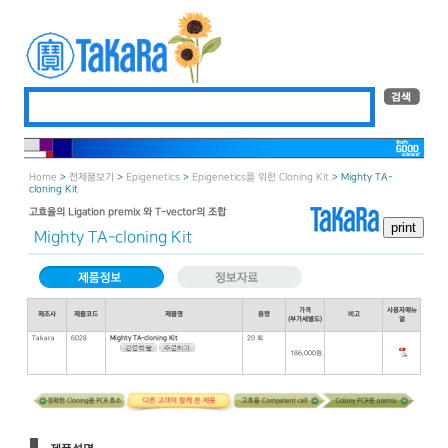
Home
>
전제품보기
>
Epigenetics
>
Epigenetics를 위한 Cloning Kit
> Mighty TA-
cloning Kit
고효율의 Ligation premix 와 T-vector의 조합
Mighty TA-cloning Kit
가격
사용자매뉴
제조사
제품코드
제품명
용량
비고
(부가세별도)
얼
Takara
6028
Mighty TA-cloning Kit
20 회
186,000원