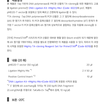
제품설명
본 제품은
Taq
기반의 DNA polymerase로 PRC한 산물의 TA-cloning을 위한 제품이다. 고효
율 ligation premix인
DNA Ligation Kit ＜Mighty Mix＞ (Code: 6023)
와 pUC 계열의
pMD20-T vector를 포함하고 있어 빠르고 간편하게 ligation할 수 있다.
*TA cloning:
Taq
DNA polymerase의 PCR 산물은 그 3’ 말단에 deoxyriboadenosine
(dA) 한 염기가 추가된다. 이 PCR 증폭산물은 3’ 말단에 deoxyribothymidine (dT) 한개가 추
가된 T vector가 PCR 증폭산물의 dA 염기와 상보적으로 결합하는 것을 이용해 cloning할 수
있다.
®
[주의] PrimeSTAR
시리즈의 PCR 산물은 대부분 평활 말단 (blunt end)이 되기 때문에 말단
에 dA 염기를 1개부가하는 과정을 별도로 진행해야만 이 제품을 사용할 수 있다. 따라서 이 과정
®
의 시약을 포함한
Mighty TA-cloning Reagent Set for PrimeSTAR
(Code 6019)
를 추천
한다.
내용 (20 회)
pMD20-T vector (50 ng/㎕)
20 ㎕
*1
Ligation Mighty Mix
2 X 50 ㎕
*2
Positive Control Insert
10 ㎕
*1
DNA Ligation Kit ＜Mighty Mix＞(Code 6023)
에 포함된 시약과 동일
*2
3’ 말단에 dA overhang을 가지는 약 200 bp의 DNA fragment
®
(
E.coli
gDNA를 주형으로
TaKaRa Ex Taq
에서 증폭, 10 ng/㎕)
보존 -20℃