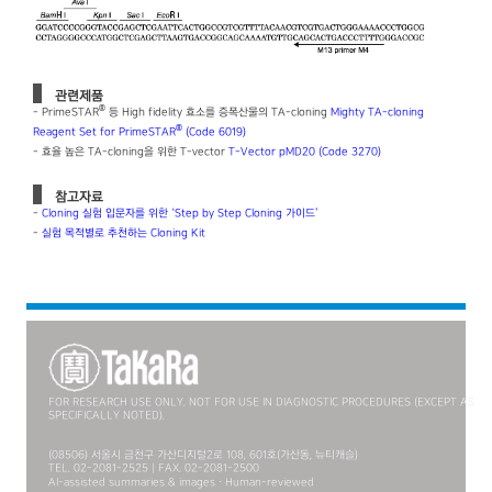
관련제품
®
- PrimeSTAR
등 High fidelity 효소를 증폭산물의 TA-cloning
Mighty TA-cloning
®
Reagent Set for PrimeSTAR
(Code 6019)
- 효율 높은 TA-cloning을 위한 T-vector
T-Vector pMD20 (Code 3270)
참고자료
-
Cloning 실험 입문자를 위한 ‘Step by Step Cloning 가이드’
-
실험 목적별로 추천하는 Cloning Kit
FOR RESEARCH USE ONLY. NOT FOR USE IN DIAGNOSTIC PROCEDURES (EXCEPT AS
SPECIFICALLY NOTED).
(08506) 서울시 금천구 가산디지털2로 108, 601호(가산동, 뉴티캐슬)
TEL. 02-2081-2525 | FAX. 02-2081-2500
AI-assisted summaries & images · Human-reviewed