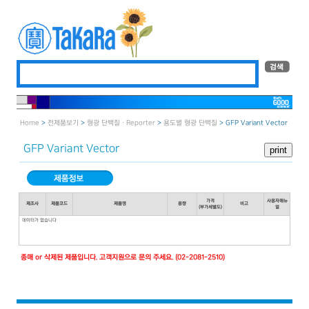
Home
>
전제품보기
>
형광 단백질 · Reporter
>
용도별 형광 단백질
> GFP Variant Vector
GFP Variant Vector
가격
사용자매뉴
제조사
제품코드
제품명
용량
비고
(부가세별도)
얼
데이터가 없습니다
종매 or 삭제된 제품입니다. 고객지원으로 문의 주세요. (02-2081-2510)