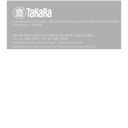
FOR RESEARCH USE ONLY. NOT FOR USE IN DIAGNOSTIC PROCEDURES (EXCEPT AS
SPECIFICALLY NOTED).
(08506) 서울시 금천구 가산디지털2로 108, 601호(가산동, 뉴티캐슬)
TEL. 02-2081-2525 | FAX. 02-2081-2500
AI-assisted summaries & images · Human-reviewed
Copyright(c) All right reserved. by Takara Korea Biomedical Inc.