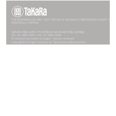
FOR RESEARCH USE ONLY. NOT FOR USE IN DIAGNOSTIC PROCEDURES (EXCEPT AS
SPECIFICALLY NOTED).
(08506) 서울시 금천구 가산디지털2로 108, 601호(가산동, 뉴티캐슬)
TEL. 02-2081-2525 | FAX. 02-2081-2500
AI-assisted summaries & images · Human-reviewed
Copyright(c) All right reserved. by Takara Korea Biomedical Inc.