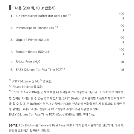
내용 (200 회, 10 ㎕ 반응시)
400
*1
1.
5 X PrimeScript Buffer (for Real Time)
㎕
100
*2
2.
PrimeScript RT Enzyme Mix I
㎕
100
3.
Oligo dT Primer (50 μM)
㎕
400
4.
Random 6mers (100 μM)
㎕
RNase Free dH
O
5.
1㎖
2
*3
6.
EASY Dilution (for Real Time PCR)
1㎖
*1
2+
dNTP Mixture 및 Mg
을 포함.
*2
RNase Inhibitor를 포함.
*3
total RNA나 cDNA를 단계 희석할 때 희석용액으로 사용한다. H
O나 TE buffer로 희석하
2
면 정확한 희석을 할 수 없는 경우가 있지만, EASY Dilution을 이용하면 저농도까지 정확히 희석
을 할 수 있다. 본 buffer는 역전사 반응이나 PCR의 반응성에 영향을 미치지 않으므로 희석한 주
형 용액을 그대로 역전사 반응이나 PCR 반응의 주형으로서 사용할 수 있다.
EASY Dilution (for Real Time PCR) (Code 9160)는 별도 구매 가능.
【주의】
EASY Dilution은 Takara의 Real Time PCR 시약과 함께 사용하기를 권장하며, 타사 제
품과의 호환성은 확인되지 않았음.