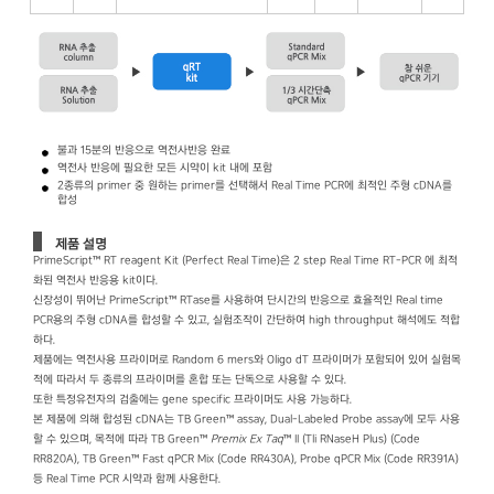
불과 15분의 반응으로 역전사반응 완료
역전사 반응에 필요한 모든 시약이 kit 내에 포함
2종류의 primer 중 원하는 primer를 선택해서 Real Time PCR에 최적인 주형 cDNA를
합성
제품 설명
PrimeScript™ RT reagent Kit (Perfect Real Time)은 2 step Real Time RT-PCR 에 최적
화된 역전사 반응용 kit이다.
신장성이 뛰어난 PrimeScript™ RTase를 사용하여 단시간의 반응으로 효율적인 Real time
PCR용의 주형 cDNA를 합성할 수 있고, 실험조작이 간단하여 high throughput 해석에도 적합
하다.
제품에는 역전사용 프라이머로 Random 6 mers와 Oligo dT 프라이머가 포함되어 있어 실험목
적에 따라서 두 종류의 프라이머를 혼합 또는 단독으로 사용할 수 있다.
또한 특정유전자의 검출에는 gene specific 프라이머도 사용 가능하다.
본 제품에 의해 합성된 cDNA는 TB Green™ assay, Dual-Labeled Probe assay에 모두 사용
할 수 있으며, 목적에 따라 TB Green™
Premix Ex Taq
™ II (Tli RNaseH Plus) (Code
RR820A), TB Green™ Fast qPCR Mix (Code RR430A), Probe qPCR Mix (Code RR391A)
등 Real Time PCR 시약과 함께 사용한다.