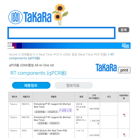
Home
>
전제품보기
>
Real Time PCR
>
cDNA 합성 (Real Time PCR 전용)
> RT
components (qPCR용)
qPCR용 cDNA합성 All-in-One kit
RT components (qPCR용)
가격
사용자매뉴
제조사
제품코드
제품명
용량
비고
(부가세별도)
얼
Takara
RR037A
PrimeScript™ RT reagent Kit (Perfect
200 회
Real Time)
(10 ㎕ 반응
380,000원
계)
Takara
RR037B
PrimeScript™ RT reagent Kit (Perfect
800 회
Real Time)
(RR037A x
1,368,000
4)
원
Takara
9160
EASY Dilution (for Real Time PCR)
1 ml × 8
240,000원