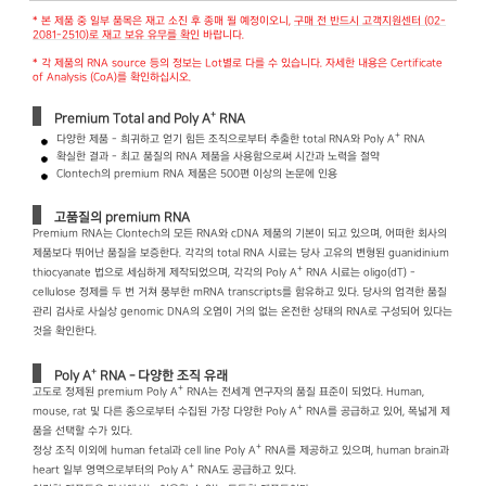
* 본 제품 중 일부 품목은 재고 소진 후 종매 될 예정이오니,
구매 전 반드시 고객지원센터 (02-
2081-2510)로 재고 보유 유무를 확인
바랍니다.
* 각 제품의 RNA source 등의 정보는 Lot별로 다를 수 있습니다. 자세한 내용은 Certificate
of Analysis (CoA)를 확인하십시오.
+
Premium Total and Poly A
RNA
+
다양한 제품 - 희귀하고 얻기 힘든 조직으로부터 추출한 total RNA와 Poly A
RNA
확실한 결과 - 최고 품질의 RNA 제품을 사용함으로써 시간과 노력을 절약
Clontech의 premium RNA 제품은 500편 이상의 논문에 인용
고품질의 premium RNA
Premium RNA는 Clontech의 모든 RNA와 cDNA 제품의 기본이 되고 있으며, 어떠한 회사의
제품보다 뛰어난 품질을 보증한다. 각각의 total RNA 시료는 당사 고유의 변형된 guanidinium
+
thiocyanate 법으로 세심하게 제작되었으며, 각각의 Poly A
RNA 시료는 oligo(dT) -
cellulose 정제를 두 번 거쳐 풍부한 mRNA transcripts를 함유하고 있다. 당사의 엄격한 품질
관리 검사로 사실상 genomic DNA의 오염이 거의 없는 온전한 상태의 RNA로 구성되어 있다는
것을 확인한다.
+
Poly A
RNA - 다양한 조직 유래
+
고도로 정제된 premium Poly A
RNA는 전세계 연구자의 품질 표준이 되었다. Human,
+
mouse, rat 및 다른 종으로부터 수집된 가장 다양한 Poly A
RNA를 공급하고 있어, 폭넓게 제
품을 선택할 수가 있다.
+
정상 조직 이외에 human fetal과 cell line Poly A
RNA를 제공하고 있으며, human brain과
+
heart 일부 영역으로부터의 Poly A
RNA도 공급하고 있다.