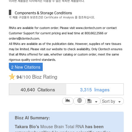
이러한 제품들은 타사에서는 이용할 수 없는 독특한 제품들이다.
Components & Storage Conditions
각 제품 구성물과 보관조건은 Certificate of Analysis 를 참조하십시오.
RNAs are available for custom order. Please visit www.clontech.com or contact
Customer Support for current pricing and lead time at 800.662.2566 or
orders@clontech.com.
All RNAs are available as of the publication date. However, supplies of rare tissues
may be limited. Please visit our website to check availability. Only Clontech ensures
that all RNAs offered for sale, whether catalog or custom order, meet the same
rigorous quality control standards.