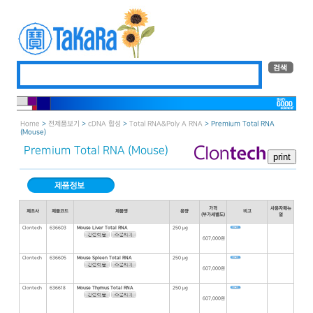
Home
>
전제품보기
>
cDNA 합성
>
Total RNA＆Poly A RNA
> Premium Total RNA
(Mouse)
Premium Total RNA (Mouse)
가격
사용자매뉴
제조사
제품코드
제품명
용량
비고
(부가세별도)
얼
Clontech
636603
Mouse Liver Total RNA
250 μg
607,000원
Clontech
636605
Mouse Spleen Total RNA
250 μg
607,000원
Clontech
636618
Mouse Thymus Total RNA
250 μg
607,000원