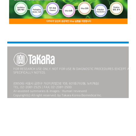
FOR RESEARCH USE ONLY. NOT FOR USE IN DIAGNOSTIC PROCEDURES (EXCEPT AS
SPECIFICALLY NOTED).
(08506) 서울시 금천구 가산디지털2로 108, 601호(가산동, 뉴티캐슬)
TEL. 02-2081-2525 | FAX. 02-2081-2500
AI-assisted summaries & images · Human-reviewed
Copyright(c) All right reserved. by Takara Korea Biomedical Inc.