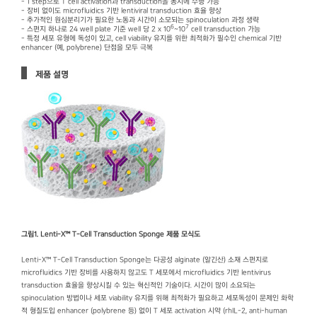
- 1 step으로 T cell activation과 transduction을 동시에 수행 가능
- 장비 없이도 microfluidics 기반 lentiviral transduction 효율 향상
- 추가적인 원심분리기가 필요한 노동과 시간이 소모되는 spinoculation 과정 생략
6
7
- 스펀지 하나로 24 well plate 기준 well 당 2 x 10
~10
cell transduction 가능
- 특정 세포 유형에 독성이 있고, cell viability 유지를 위한 최적화가 필수인 chemical 기반
enhancer (예, polybrene) 단점을 모두 극복
제품 설명
그림1. Lenti-X™ T-Cell Transduction Sponge 제품 모식도
Lenti-X™ T-Cell Transduction Sponge는 다공성 alginate (알긴산) 소재 스펀지로
microfluidics 기반 장비를 사용하지 않고도 T 세포에서 microfluidics 기반 lentivirus
transduction 효율을 향상시킬 수 있는 혁신적인 기술이다. 시간이 많이 소요되는
spinoculation 방법이나 세포 viability 유지를 위해 최적화가 필요하고 세포독성이 문제인 화학
적 형질도입 enhancer (polybrene 등) 없이 T 세포 activation 시약 (rhIL-2, anti-human