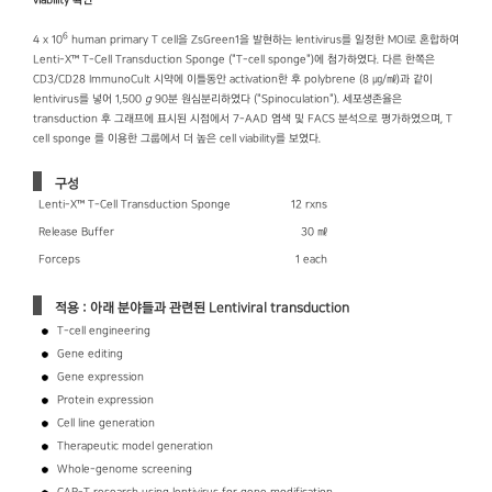
viability 확인
6
4 x 10
human primary T cell을 ZsGreen1을 발현하는 lentivirus를 일정한 MOI로 혼합하여
Lenti-X™ T-Cell Transduction Sponge ("T-cell sponge")에 첨가하였다. 다른 한쪽은
CD3/CD28 ImmunoCult 시약에 이틀동안 activation한 후 polybrene (8 ㎍/㎖)과 같이
lentivirus를 넣어 1,500
g
90분 원심분리하였다 ("Spinoculation"). 세포생존율은
transduction 후 그래프에 표시된 시점에서 7-AAD 염색 및 FACS 분석으로 평가하였으며, T
cell sponge 를 이용한 그룹에서 더 높은 cell viability를 보였다.
구성
Lenti-X™ T-Cell Transduction Sponge
12 rxns
Release Buffer
30 ㎖
Forceps
1 each
적용 : 아래 분야들과 관련된 Lentiviral transduction
T-cell engineering
Gene editing
Gene expression
Protein expression
Cell line generation
Therapeutic model generation
Whole-genome screening