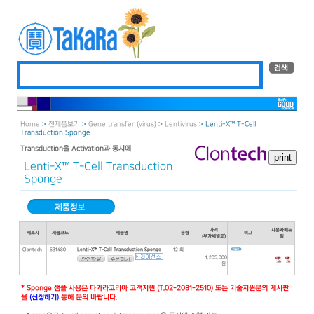
Home
>
전제품보기
>
Gene transfer (virus)
>
Lentivirus
> Lenti-X™ T-Cell
Transduction Sponge
Transduction을 Activation과 동시에
Lenti-X™ T-Cell Transduction
Sponge
가격
사용자매뉴
제조사
제품코드
제품명
용량
비고
(부가세별도)
얼
Clontech
631480
Lenti-X™ T-Cell Transduction Sponge
12 회
1,205,000
,
원
* Sponge 샘플 사용은 다카라코리아 고객지원 (T.02-2081-2510) 또는 기술지원문의 게시판
을
(신청하기)
통해 문의 바랍니다.