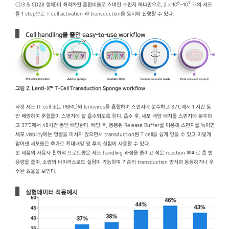
6
7
CD3 & CD28 항체)이 최적화된 혼합비율로 스며진 스펀지 하나만으로, 2 x 10
~10
개의 세포
를 1 step으로 T cell activation 과 transduction을 동시에 진행할 수 있다.
Cell handling을 줄인 easy-to-use workflow
그림 2. Lenti-X™ T-Cell Transduction Sponge workflow
타겟 세포 (T cell 또는 PBMC)와 lentivirus를 혼합하여 스펀지에 분주하고 37℃에서 1 시간 동
안 배양하여 혼합물이 스펀지에 잘 흡수되도록 한다. 흡수 후, 세포 배양 배지를 스펀지에 분주하
고 37℃에서 48시간 동안 배양한다. 배양 후, 동봉된 Release Buffer를 이용해 스펀지를 녹이면
세포 viability에는 영향을 미치지 않으면서 transduction된 T cell을 쉽게 얻을 수 있고 이렇게
얻어낸 세포들은 추가로 확대배양 및 후속 실험에 사용할 수 있다.
본 제품의 사용자 친화적 프로토콜은 세포 handling 과정을 줄이고 적은 reaction 부피로 총 반
응량을 줄여, 소량의 바이러스로도 실험이 가능하며 기존의 transduction 방식과 동등하거나 우
수한 효율을 보인다.
실험데이터 적용예시