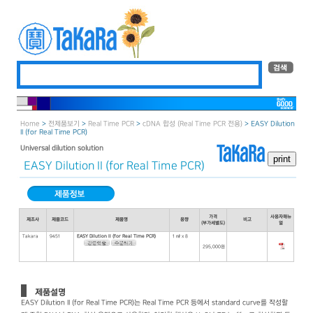
Home
>
전제품보기
>
Real Time PCR
>
cDNA 합성 (Real Time PCR 전용)
> EASY Dilution
II (for Real Time PCR)
Universal dilution solution
EASY Dilution II (for Real Time PCR)
가격
사용자매뉴
제조사
제품코드
제품명
용량
비고
(부가세별도)
얼
Takara
9451
EASY Dilution II (for Real Time PCR)
1 ㎖ x 8
295,000원
제품설명
EASY Dilution II (for Real Time PCR)는 Real Time PCR 등에서 standard curve를 작성할