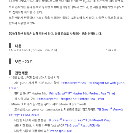
때 주형 DNA나 RNA 희석 용액으로 사용한다. 이러한 핵산은 H
O나 TE buffer로 희석하면 튜
2
브에 흡착하는 등의 문제로 정확한 희석이 불가능한 경우가 있으나, 본 제품을 이용하면 저농도까
지 정확하게 희석할 수 있다.
또한 역전사 반응이나 PCR 반응을 저해하는 물질이 포함되어 있지 않아, 다양한 시약과 함께 조
합해서 사용할 수 있다.
【주의】 핵산 희석은 실험 직전에 하며, 당일 중으로 사용하는 것을 권장합니다.
내용
EASY Dilution II (for Real Time PCR)
1 ㎖ x 8
보존 - 20 ℃
관련제품
- 15분 반응, qPCR 전용 cDNA 합성 시약
: 2분 gDNA 제거 후 10분 cDNA 합성 :
PrimeScript™ FAST RT reagent Kit with gDNA
Eraser
: 편리한 5x RT Master Mix :
PrimeScript™ RT Master Mix (Perfect Real Time)
: 각 시약 개별 구성:
PrimeScript™ RT reagent Kit (Perfect Real Time)
- RNase H 처리가 필요없는 qPCR 시약 (RNase H premixed)
®
: 고속반응, carryover contamination 방지 (UNG 포함) 업그레이드:
TB Green
Premix
Ex Taq
™ II FAST qPCR
®
: 다양한 타겟에 재현성 높은
TB Green
Premix Ex Taq
™ II (Tli RNaseH Plus)
®
: 신장시간 10초, 시약만 바꾸면 fast qPCR
TB Green
Fast qPCR Mix
: 다양한 샘플에 적용성이 높은
Probe qPCR Mix