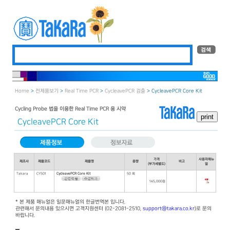
Home
>
전제품보기
>
Real Time PCR
>
CycleavePCR 검출
> CycleavePCR Core Kit
Cycling Probe 법을 이용한 Real Time PCR 용 시약
CycleavePCR Core Kit
가격
사용자매뉴
제조사
제품코드
제품명
용량
비고
(부가세별도)
얼
Takara
CY501
CycleavePCR Core Kit
50 회
145,000원
* 본 제품 매뉴얼은 일문매뉴얼의 한글번역본 입니다.
관련해서 문의내용 있으시면 고객지원센터 (02-2081-2510,
support@takara.co.kr
)로 문의
바랍니다.