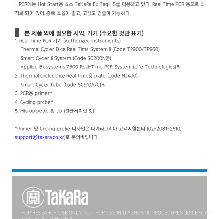
- PCR에는 Hot Start용 효소 TaKaRa Ex Taq HS를 이용하고 있다. Real Time PCR 용으로 최
적화 되어 있어, 증폭 효율이 좋고, 고감도 검출이 가능하다.
본 제품 외에 필요한 시약, 기기 (주요한 것만 표기)
1. Real Time PCR 기기 (Authorized instruments)
Thermal Cycler Dice Real Time System II (Code TP900/TP960)
Smart Cycler II System (Code SC200N등)
Applied Biosystems 7500 Real-Time PCR System (Life Technologies)외
2. Thermal Cycler Dice Real Time용 plate (Code NJ400)
Smart Cycler tube (Code SC910A/C)외
3. PCR용 primer*
4. Cycling probe*
5. Micropipette 및 tip (멸균처리한 것)
*Primer 및 Cycling probe 디자인은 다카라코리아 고객지원센터 (02-2081-2510,
support@takara.co.kr)
로 문의바랍니다.
FOR RESEARCH USE ONLY. NOT FOR USE IN DIAGNOSTIC PROCEDURES (EXCEPT AS
SPECIFICALLY NOTED).