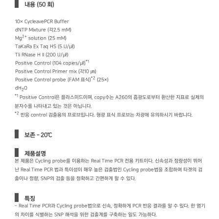
내용 (50 회)
10× CycleavePCR Buffer
dNTP Mixture (각2.5 mM)
2+
Mg
solution (25 mM)
TaKaRa Ex Taq HS (5 U/㎕)
Tli RNase H II (200 U/㎕)
*1
Positive Control (104 copies/㎕)
Positive Control Primer mix (각10 ㎛)
*2
Positive Control probe (FAM 표식)
(25×)
dH
O
2
*1
Positive Control은 플라스미드이며, copy수는 A260의 흡광도로부터 환산한 지표로 실제의
분자수를 나타내고 있는 것은 아닙니다.
*2
반응 control 검출용의 프로브입니다. 형광 표식 프로브는 차광에 유의하시기 바랍니다.
보존 - 20℃
제품설명
본 제품은 Cycling probe를 이용하는 Real Time PCR 전용 키트이다. 신속성과 정량성이 뛰어
난 Real Time PCR 법과 특이성이 매우 높은 검출법인 Cycling probe법을 조합하여 타겟의 검
출이나 정량, SNP의 검출 등을 정확하고 간편하게 할 수 있다.
특징
- Real Time PCR과 Cycling probe법으로 신속, 정확하게 PCR 반응 결과를 알 수 있다. 한 염기
의 차이를 식별하는 SNP 해석을 위한 검출계를 구축하는 일도 가능하다.