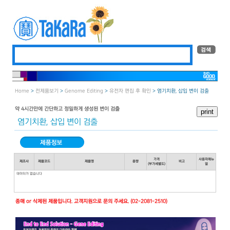
Home
>
전제품보기
>
Genome Editing
>
유전자 편집 후 확인
> 염기치환, 삽입 변이 검출
약 4시간만에 간단하고 정밀하게 생성된 변이 검출
염기치환, 삽입 변이 검출
가격
사용자매뉴
제조사
제품코드
제품명
용량
비고
(부가세별도)
얼
데이터가 없습니다
종매 or 삭제된 제품입니다. 고객지원으로 문의 주세요. (02-2081-2510)