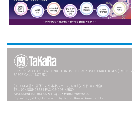
FOR RESEARCH USE ONLY. NOT FOR USE IN DIAGNOSTIC PROCEDURES (EXCEPT AS
SPECIFICALLY NOTED).
(08506) 서울시 금천구 가산디지털2로 108, 601호(가산동, 뉴티캐슬)
TEL. 02-2081-2525 | FAX. 02-2081-2500
AI-assisted summaries & images · Human-reviewed
Copyright(c) All right reserved. by Takara Korea Biomedical Inc.