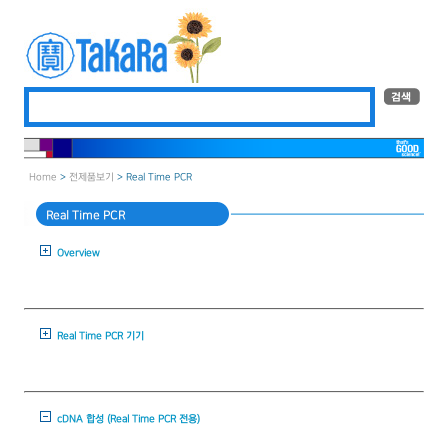
Home
>
전제품보기
> Real Time PCR
Real Time PCR
Overview
Real Time PCR 기기
cDNA 합성 (Real Time PCR 전용)