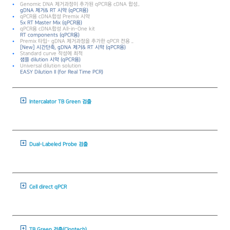
Genomic DNA 제거과정이 추가된 qPCR용 cDNA 합성..
gDNA 제거& RT 시약 (qPCR용)
qPCR용 cDNA합성 Premix 시약
5x RT Master Mix (qPCR용)
qPCR용 cDNA합성 All-in-One kit
RT components (qPCR용)
Premix 타입- gDNA 제거과정을 추가한 qPCR 전용 ..
[New] 시간단축, gDNA 제거& RT 시약 (qPCR용)
Standard curve 작성에 최적
샘플 dilution 시약 (qPCR용)
Universal dilution solution
EASY Dilution II (for Real Time PCR)
Intercalator TB Green 검출
Dual-Labeled Probe 검출
Cell direct qPCR
TB Green 검출(Clontech)