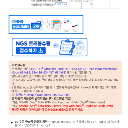
with ZapR® Depletion (with UMIs)
(634355x4)
30,935,000
원
※ 변경사항
®
본 제품은 기존
SMARTer
Stranded Total RNA-Seq Kit v3 - Pico Input Mammalian
(Code 634485, 634486, 634487, 634488)
의 리뉴얼 제품입니다.
일부 구성품의 업그레이드로 아래와 같이 성능이 개선되었습니다.
®
i. rRNA 제거 시약인 ZapR
의 성능이 향상되어 원치 않는 read를 더욱 효과적으로 제거합니
다.
ii. 필요한 index를 선택하여 적용할 수 있도록 제품구성에서 index를 제외하였습니다. 필요
시 별도 구매할 수 있습니다.
>>
호환되는 Unique Dual Index kits (UDI kits)
본 제품의 제품명이 변경되었습니다. (2026년 기준)
®
®
(기존) SMART-Seq
Total RNA Pico Input with UMIs (ZapR
Mammalian)
®
®
(변경)
SMART-Seq
Total RNA Library Prep with ZapR
Depletion (with UMIs)
자세한 내용은 다카라코리아 (02-2081-2510)로 문의 주세요.
pg
수준 극소량 샘플에 최적
- human, mouse, rat 유래의 250 pg - 1 μg total RNA 혹
은 10 - 1,000개의 intact cell