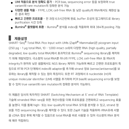
UMI
적용으로 분석 정확도 증가
- PCR bias, sequencing error 등을 보정하여 true
variant와 rare mutation의 정확한 분석 가능
다양한 샘플 적용
- FFPE, LCM, cell-free RNA 등 낮은 quality의 RNA에서도 재현성 높
은 결과 확인
빠르고 간편한 프로토콜
- 전 과정 6.5시간만에 완료, buffer 조성의 업그레이드로 library
purification 시간 단축
®
®
Illumina
플랫폼에 호환
- Illumina
분석용 index를 적용하여 최대 384개 pooling 가능
제품설명
®
®
SMART-Seq
Total RNA Pico Input with UMIs (ZapR
Mammalian)은 picogram input
(250 pg - 1 μg total RNA, 10 - 1,000 intact cell)의 다양한 RNA (high quality, partially
®
degraded, low quality total RNA)에서 효과적으로 Illumina
sequencing library를 제작하
기 위해 개발되었다. 극소량의 total RNA뿐 아니라 FFPE, LCM, cell-free RNA 등 RNA의
integrity가 현저히 낮은 샘플에서도 NGS library 제작이 가능하며 빠르고 간편한 프로토콜이 특
징으로 RT와 PCR 단계에서 index와 adapter를 추가해 strand 정보 (sense/antisense)를 보
유하는 library를 제작할 수 있는 점이 특징이다. 또한 RT 과정에서 8 nucleotide (nt)의
unique molecular identifier (UMI) 서열을 추가하여 PCR bias와 sequencing error를 보정
할 수 있어 true variant와 rare mutation의 정확한 분석이 가능하다.
이 제품은 당사의 독자적인 SMART (Switching Mechanism at 5’ end of RNA Template)
기술에 stranded RNA-seq을 위한 개선사항을 더해 프로토콜을 간편화하고 sequencing 효율
을 높였다. 이를 통해 high- 또는 low-quality의 total RNA 모두를 분석할 수 있고, strand 정
보를 가진 sequencing library를 제작할 수 있다. 또한 ZapR 기술을 적용하여 rRNA유래 서열
을 cDNA 합성 후에 제거할 수 있음으로 total RNA를 바로 사용할 수 있어 극소량의 RNA 분석
에 매우 적합하다.