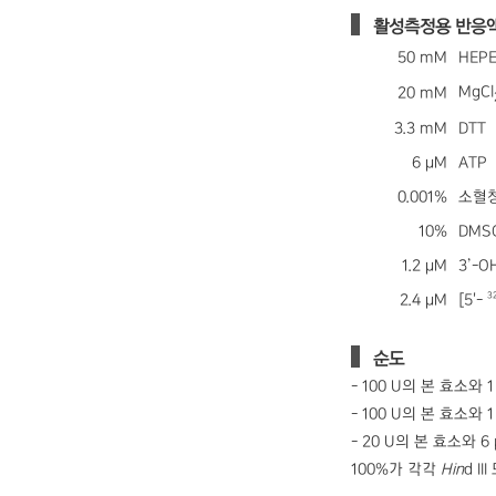
활성측정용 반응
50 mM
HEPE
MgCl
20 mM
3.3 mM
DTT
6 μM
ATP
0.001%
소혈
10%
DMS
1.2 μM
3’-O
3
2.4 μM
[5'-
순도
- 100 U의 본 효소와 
- 100 U의 본 효소와
- 20 U의 본 효소와 
100%가 각각
Hin
d II