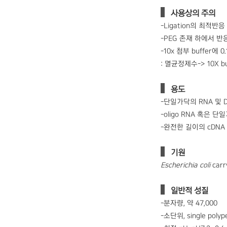
사용상의 주의
-Ligation의 최적
-PEG 존재 하에서 
-10x 첨부 buffe
: 멸균정제수-> 10X bu
용도
-단일가닥의 RNA 및 
-oligo RNA 혹은 단
-완전한 길이의 cDNA
기원
Escherichia coli
carr
일반적 성질
-분자량, 약 47,000
-소단위, single polyp