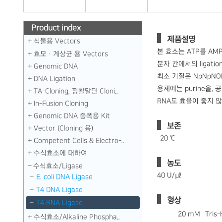
Product index
제품설명
식물용 Vectors
본 효소는 ATP를 AMP
효모 · 계상균 용 Vectors
분자 간에서의 ligati
Genomic DNA
최소 기질은 NpNpNOH 
DNA Ligation
용체에는 purine을, 
TA-Cloning, 평활말단 Cloni..
RNA도 효율이 좋지 않으
In-Fusion Cloning
Genomic DNA 증폭용 Kit
보존
Vector (Cloning 용)
-20 ℃
Competent Cells & Electro-..
수식효소에 대하여
농도
수식효소／Ligase
40 U/㎕
E. coli DNA Ligase
T4 DNA Ligase
형상
T4 RNA Ligase
20 mM
Tris-
수식효소／Alkaline Phospha..