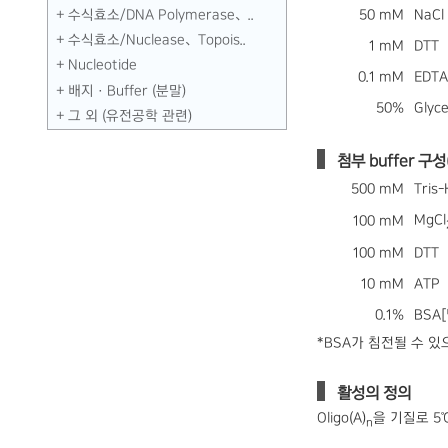
수식효소／DNA Polymerase、..
50 mM
NaCl
수식효소／Nuclease、Topois..
1 mM
DTT
Nucleotide
0.1 mM
EDTA
배지 · Buffer (분말)
50%
Glyce
그 외 (유전공학 관련)
첨부 buffer 구성(
500 mM
Tris-
MgCl
100 mM
100 mM
DTT
10 mM
ATP
0.1%
BSA
*BSA가 침전될 수 있
활성의 정의
Oligo(A)
을 기질로 5℃,
n