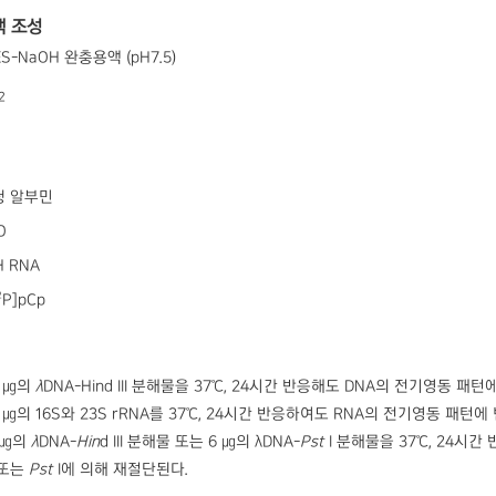
액 조성
S-NaOH 완충용액 (pH7.5)
2
청 알부민
O
H RNA
2
P]pCp
1 ㎍의
λ
DNA-Hind III 분해물을 37℃, 24시간 반응해도 DNA의 전기영동 패턴
 1 ㎍의 16S와 23S rRNA를 37℃, 24시간 반응하여도 RNA의 전기영동 패턴에
6 ㎍의
λ
DNA-
Hin
d III 분해물 또는 6 ㎍의 λDNA-
Pst
I 분해물을 37℃, 24시간 
I 또는
Pst
I에 의해 재절단된다.