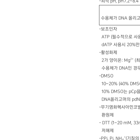
-최적 pH, pH7.2~8.
수용체가 DNA 올리
-보조인자
ATP (필수적으로 사용
dATP 사용시 20%만
-활성화제
2+
2가 양이온: Mg
(최
수용체가 DNA인 경우
-DMSO
10~20% (40% D
10% DMSO는 pCp
DNA올리고머의 pdN
-무기염화헥사아민코발트
환원제
- DTT (1~20 mM,
저해제
+
-PPi, Pi, NH
(기질의
4