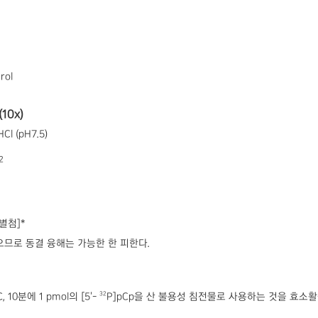
rol
10x)
HCl (pH7.5)
2
[별첨]*
으므로 동결 융해는 가능한 한 피한다.
32
 10분에 1 pmol의 [5'-
P]pCp을 산 불용성 침전물로 사용하는 것을 효소활성 1